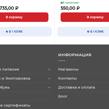
В наличии
ервоначальная
Текущая
735,00
₽
550,00
₽
ена
цена:
оставляла
4735,00 ₽.
В корзину
В корзину
150,00 ₽.
В 1 КЛИК
В 1 КЛИК
ИНФОРМАЦИЯ
е питание
Магазины
 и Экипировка
Контакты
Обувь
Доставка и оплата
Блог
е сертификаты