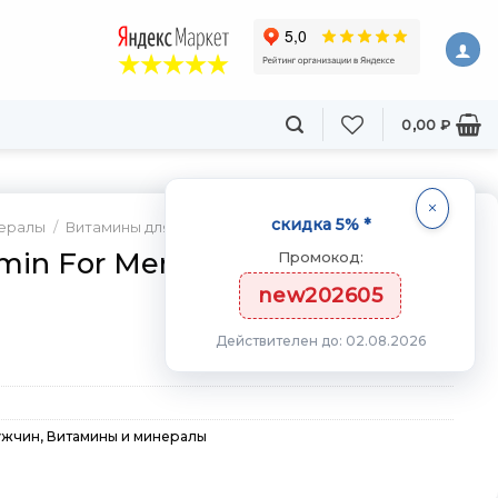
0,00
₽
скидка 5% *
нералы
/
Витамины для мужчин
amin For Men 90 капсул
Промокод:
new202605
Действителен до: 02.08.2026
ужчин
,
Витамины и минералы