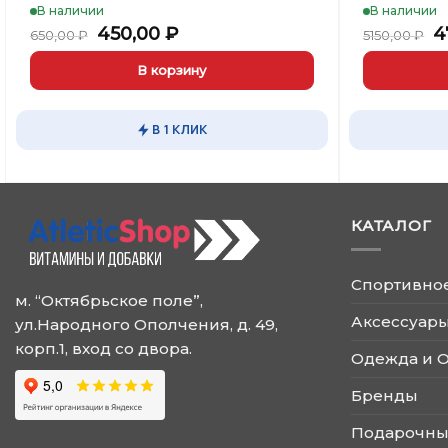
В наличии
В наличии
Первоначальная
Текущая
П
450,00
₽
4
650,00
₽
5150,00
₽
цена
цена:
ц
составляла
450,00 ₽.
с
В корзину
650,00 ₽.
5
В 1 КЛИК
КАТАЛОГ
Спортивно
м. “Октябрьское поле”,
Аксессуары
ул.Народного Ополчения, д. 49,
корп.1, вход со двора.
Одежда и 
Бренды
Подарочны