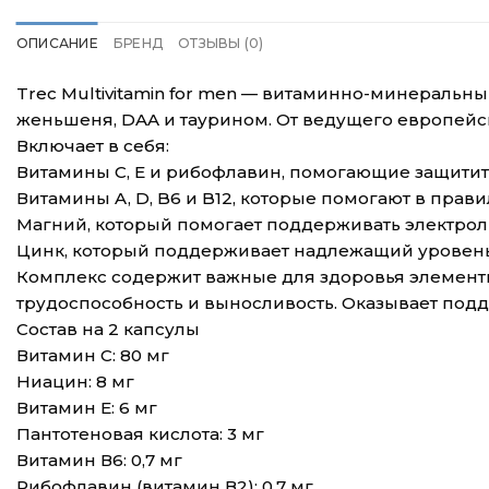
ОПИСАНИЕ
БРЕНД
ОТЗЫВЫ (0)
Trec Multivitamin for men — витаминно-минеральн
женьшеня, DAA и таурином. От ведущего европейск
Включает в себя:
Витамины С, Е и рибофлавин, помогающие защитить
Витамины A, D, B6 и B12, которые помогают в пр
Магний, который помогает поддерживать электрол
Цинк, который поддерживает надлежащий уровень 
Комплекс содержит важные для здоровья элементы
трудоспособность и выносливость. Оказывает под
Состав на 2 капсулы
Витамин C: 80 мг
Ниацин: 8 мг
Витамин Е: 6 мг
Пантотеновая кислота: 3 мг
Витамин В6: 0,7 мг
Рибофлавин (витамин В2): 0,7 мг