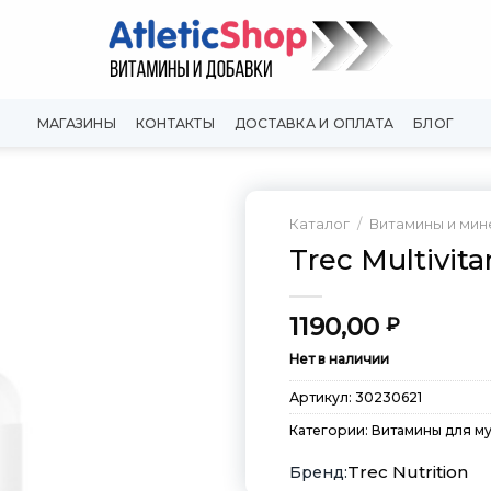
МАГАЗИНЫ
КОНТАКТЫ
ДОСТАВКА И ОПЛАТА
БЛОГ
Каталог
/
Витамины и ми
Trec Multivit
Добавить
в
Вишлист
1190,00
₽
Нет в наличии
Артикул:
30230621
Категории:
Витамины для м
Trec Nutrition