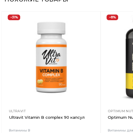
−31%
−8%
Добавить
в
Вишлист
ULTRAVIT
OPTIMUM NUT
Ultravit Vitamin B complex 90 капсул
Optimum Nut
Витамины В
Витамины дл