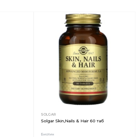
Добавить
Добавить
в
в
Вишлист
Вишлист
SOLGAR
Solgar Skin,Nails & Hair 60 таб
Биотин