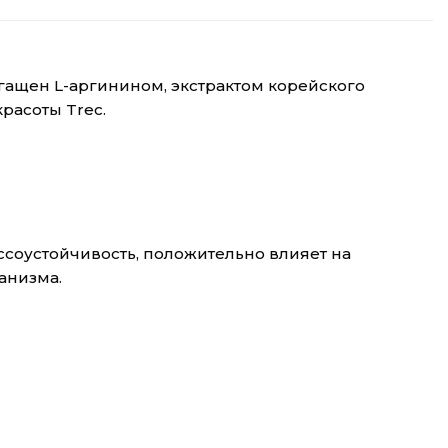
гащен L-аргинином, экстрактом корейского
расоты Trec.
соустойчивость, положительно влияет на
анизма.