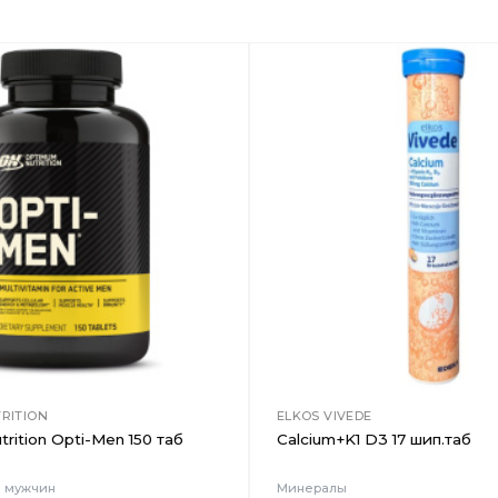
Добавить
в
Вишлист
RITION
ELKOS VIVEDE
rition Opti-Men 150 таб
Calcium+K1 D3 17 шип.таб
я мужчин
Минералы