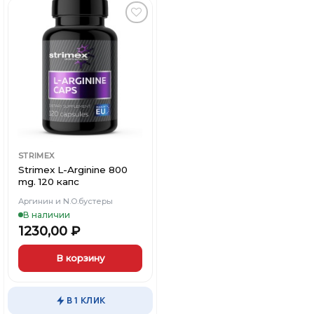
вариаций.
Опции
можно
Добавить
выбрать
в
Вишлист
на
странице
товара.
STRIMEX
Strimex L-Arginine 800
mg. 120 капс
Аргинин и N.O.бустеры
В наличии
1230,00
₽
В корзину
В 1 КЛИК