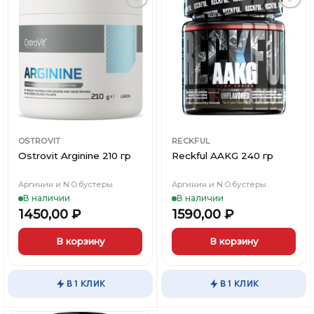
Опции
можно
Добавить
Добавить
выбрать
в
в
Вишлист
Вишлист
на
странице
товара.
OSTROVIT
RECKFUL
Ostrovit Arginine 210 гр
Reckful AAKG 240 гр
Аргинин и N.O.бустеры
Аргинин и N.O.бустеры
В наличии
В наличии
1450,00
₽
1590,00
₽
В корзину
В корзину
Этот
товар
В 1 КЛИК
В 1 КЛИК
имеет
несколько