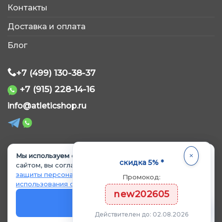
AtleticShop
Контакты
Обычно отвечаем быстро
Доставка и оплата
Блог
+7 (499) 130-38-37
+7 (915) 228-14-16
WhatsApp
info@atleticshop.ru
Telegram
ВКонтакте
Мы используем cookie.
Продолжая пользоваться
© 2026 «AtleticShop». Все права защищены
скидка 5% *
сайтом, вы соглашаетесь с
Политикой обработки и
защиты персональных данных
и
Политикой
Промокод:
MAX
использования cookie
.
Политика обработки персональных данных
new202605
Политика использования cookie
OK
Согласие на обработку данных
Действителен до: 02.08.2026
Согласие на рекламные материалы