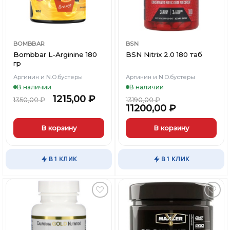
BOMBBAR
BSN
Bombbar L-Arginine 180
BSN Nitrix 2.0 180 таб
гр
Аргинин и N.O.бустеры
Аргинин и N.O.бустеры
В наличии
В наличии
1215,00
₽
1350,00
₽
13190,00
₽
11200,00
₽
В корзину
В корзину
Этот
товар
В 1 КЛИК
В 1 КЛИК
имеет
несколько
вариаций.
Опции
можно
Добавить
Добавить
выбрать
в
в
Вишлист
Вишлист
на