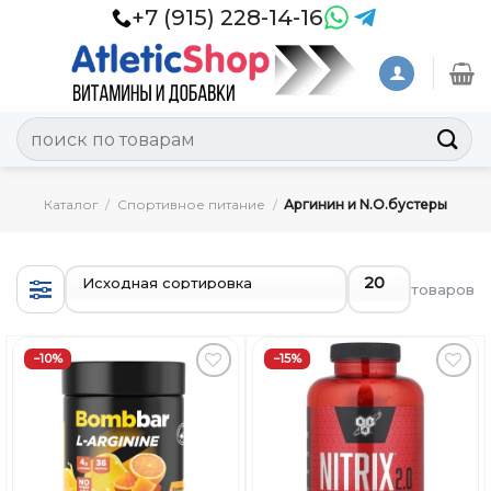
Skip
+7 (915) 228-14-16
to
content
Искать:
Каталог
/
Спортивное питание
/
Аргинин и N.O.бустеры
товаров
−10%
−15%
Добавить
Добавить
в
в
Вишлист
Вишлист