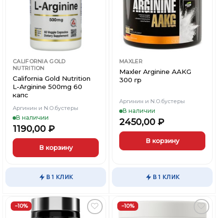
странице
товара.
CALIFORNIA GOLD
MAXLER
NUTRITION
Maxler Arginine AAKG
×
×
×
California Gold Nutrition
Меню
Меню
Меню
300 гр
L-Arginine 500mg 60
капс
Аргинин и N.O.бустеры
Каталог
Каталог
Каталог
Аргинин и N.O.бустеры
В наличии
В наличии
2450,00
₽
1190,00
₽
Бренды
Бренды
Бренды
В корзину
В корзину
Подарочные сертификаты
Подарочные сертификаты
Подарочные сертификаты
В 1 КЛИК
В 1 КЛИК
Магазины
Магазины
Магазины
−10%
−10%
Контакты
Контакты
Контакты