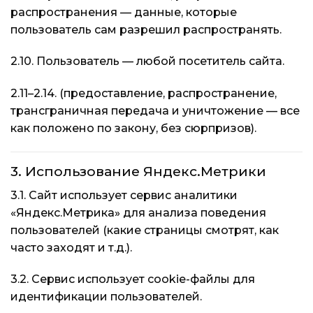
×
×
×
Меню
Меню
Меню
распространения — данные, которые
пользователь сам разрешил распространять.
Каталог
Каталог
Каталог
2.10. Пользователь — любой посетитель сайта.
Бренды
Бренды
Бренды
2.11–2.14. (предоставление, распространение,
трансграничная передача и уничтожение — все
Подарочные сертификаты
Подарочные сертификаты
Подарочные сертификаты
как положено по закону, без сюрпризов).
Магазины
Магазины
Магазины
3. Использование Яндекс.Метрики
Контакты
Контакты
Контакты
3.1. Сайт использует сервис аналитики
«Яндекс.Метрика» для анализа поведения
Доставка и оплата
Доставка и оплата
Доставка и оплата
пользователей (какие страницы смотрят, как
часто заходят и т.д.).
Блог
Блог
Блог
3.2. Сервис использует cookie-файлы для
идентификации пользователей.