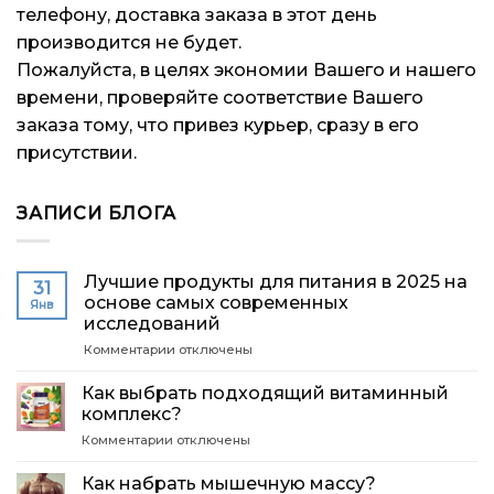
телефону, доставка заказа в этот день
производится не будет.
Пожалуйста, в целях экономии Вашего и нашего
времени, проверяйте соответствие Вашего
заказа тому, что привез курьер, сразу в его
присутствии.
ЗАПИСИ БЛОГА
Лучшие продукты для питания в 2025 на
31
основе самых современных
Янв
исследований
к
Комментарии
отключены
записи
Лучшие
Как выбрать подходящий витаминный
продукты
комплекс?
для
к
Комментарии
отключены
питания
записи
в
Как
2025
Как набрать мышечную массу?