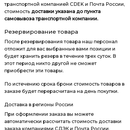
транспортной компанией CDEK и Почта России,
стоимость
доставки указана до пункта
самовывоза транспортной компании.
Резервирование товара
×
×
×
Меню
Меню
Меню
После резервирования товара наш персонал
отложит для вас выбранные вами позиции и
Каталог
Каталог
Каталог
будет хранить резерв в течение трех суток. В
этот период никто другой не сможет
Бренды
Бренды
Бренды
приобрести эти товары.
Подарочные сертификаты
Подарочные сертификаты
Подарочные сертификаты
По истечению срока брони стоимость товаров в
заказе будет перерасчитана на день покупки.
Магазины
Магазины
Магазины
Доставка в регионы России
Контакты
Контакты
Контакты
При оформлении заказа вы можете
автоматически рассчитать стоимость доставки
Доставка и оплата
Доставка и оплата
Доставка и оплата
заказа компаниями СДЭК и Почта России,