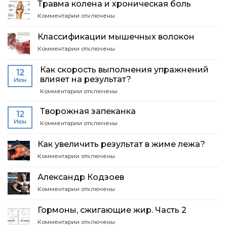
​Травма колена и хроническая боль
Баринов
к
Комментарии
отключены
о
записи
питании
​Классификации мышечных волокон
Травма
к
Комментарии
отключены
колена
записи
и
хроническая
Как скорость выполнения упражнений
12
Классификации
боль
влияет на результат?
Июн
мышечных
к
Комментарии
волокон
отключены
записи
Как
Творожная запеканка
12
скорость
Июн
к
Комментарии
отключены
выполнения
записи
упражнений
Творожная
влияет
Как увеличить результат в жиме лежа?
запеканка
на
к
Комментарии
отключены
результат?
записи
Как
Александр Кодзоев
увеличить
к
Комментарии
отключены
результат
записи
в
Александр
жиме
Гормоны, сжигающие жир. Часть 2
Кодзоев
лежа?
к
Комментарии
отключены