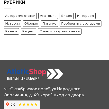
характеристика
РУБРИКИ
ли
углеводов.
делать
Функции
перерыв?
углеводов
Авторские статьи
Анатомия
Видео
Интервью
История
Обзоры
Питание
Проблемы с суставами
Разное
Рецепт
Советы по тренировкам
м. “Октябрьское поле”, ул.Народного
Ополчения, д. 49, корп.1, вход со двора.