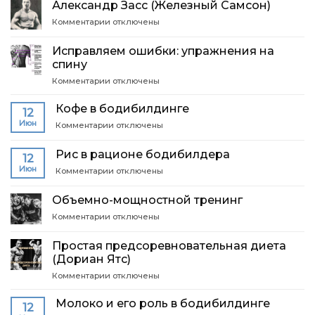
много
Александр Засс (Железный Самсон)
спорте
жиров
белка
к
Комментарии
отключены
записи
Александр
Исправляем ошибки: упражнения на
Засс
спину
(Железный
к
Комментарии
Самсон)
отключены
записи
Исправляем
Кофе в бодибилдинге
12
ошибки:
Июн
к
Комментарии
отключены
упражнения
записи
на
Кофе
спину
Рис в рационе бодибилдера
12
в
Июн
к
Комментарии
отключены
бодибилдинге
записи
Рис
Объемно-мощностной тренинг
в
к
Комментарии
отключены
рационе
записи
бодибилдера
Объемно-
Простая предсоревновательная диета
мощностной
(Дориан Ятс)
тренинг
к
Комментарии
отключены
записи
Простая
Молоко и его роль в бодибилдинге
12
предсоревновательная