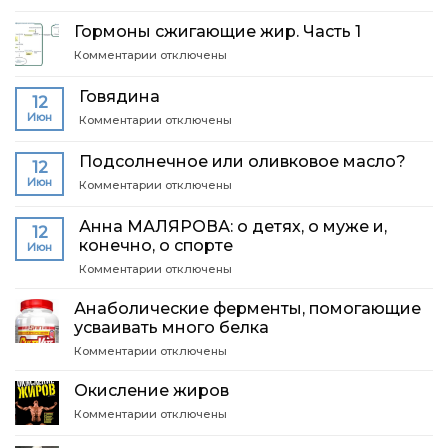
записи
Гормоны,
Гормоны сжигающие жир. Часть 1
сжигающие
к
Комментарии
отключены
жир.
записи
Часть
Гормоны
2
Говядина
12
сжигающие
Июн
к
Комментарии
отключены
жир.
записи
Часть
Говядина
1
Подсолнечное или оливковое масло?
12
Июн
к
Комментарии
отключены
записи
Подсолнечное
Анна МАЛЯРОВА: о детях, о муже и,
12
или
конечно, о спорте
Июн
оливковое
к
Комментарии
масло?
отключены
записи
Анна
Анаболические ферменты, помогающие
МАЛЯРОВА:
усваивать много белка
о
к
Комментарии
отключены
детях,
записи
о
Анаболические
муже
Окисление жиров
ферменты,
и,
к
Комментарии
отключены
помогающие
конечно,
записи
усваивать
о
Окисление