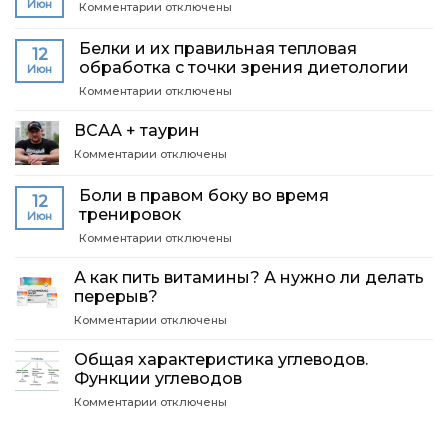
Июн
к
Комментарии
отключены
диета
записи
(Дориан
Молоко
Ятс)
Белки и их правильная тепловая
12
и
обработка с точки зрения диетологии
Июн
его
к
Комментарии
роль
отключены
записи
в
Белки
бодибилдинге
ВСАА + таурин
и
к
Комментарии
отключены
их
записи
правильная
ВСАА
тепловая
Боли в правом боку во время
12
+
обработка
тренировок
Июн
таурин
с
к
Комментарии
отключены
точки
записи
зрения
Боли
А как пить витамины? А нужно ли делать
диетологии
в
перерыв?
правом
к
Комментарии
отключены
боку
записи
во
А
время
Общая характеристика углеводов.
как
тренировок
Функции углеводов
пить
к
Комментарии
отключены
витамины?
записи
А
Общая
нужно