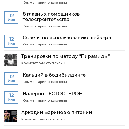
к
Комментарии
отключены
Как
записи
вылечить
ТВОРОГ
позвоночник
8 главных помощников
12
–
телостроительства
Июн
какой
к
Комментарии
отключены
бывает,
записи
как
8
отличить
Советы по использованию шейкера
12
главных
качество
Июн
к
Комментарии
отключены
помощников
и
записи
телостроительства
т.д.
Советы
Тренировки по методу “Пирамиды”
по
к
Комментарии
отключены
использованию
записи
шейкера
Тренировки
Кальций в бодибилдинге
12
по
Июн
к
Комментарии
отключены
методу
записи
“Пирамиды”
Кальций
Валерон ТЕСТОСТЕРОН
12
в
Июн
к
Комментарии
отключены
бодибилдинге
записи
Валерон
Аркадий Баринов о питании
ТЕСТОСТЕРОН
к
Комментарии
отключены
записи
Аркадий