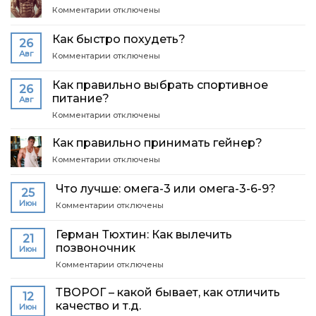
выбрать
на
к
Комментарии
отключены
подходящий
основе
записи
витаминный
самых
Как
комплекс?
Как быстро похудеть?
современных
26
набрать
исследований
Авг
к
Комментарии
отключены
мышечную
записи
массу?
Как
Как правильно выбрать спортивное
26
быстро
питание?
Авг
похудеть?
к
Комментарии
отключены
записи
Как
Как правильно принимать гейнер?
правильно
к
Комментарии
отключены
выбрать
записи
спортивное
Как
питание?
Что лучше: омега-3 или омега-3-6-9?
25
правильно
Июн
к
Комментарии
отключены
принимать
записи
гейнер?
Что
​Герман Тюхтин: Как вылечить
21
лучше:
позвоночник
Июн
омега-3
к
Комментарии
или
отключены
записи
омега-3-
6-
ТВОРОГ – какой бывает, как отличить
12
Герман
9?
качество и т.д.
Июн
Тюхтин: