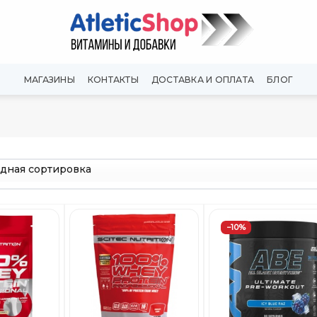
МАГАЗИНЫ
КОНТАКТЫ
ДОСТАВКА И ОПЛАТА
БЛОГ
−10%
Добавить
Добавить
Добави
в
в
в
Вишлист
Вишлист
Вишли