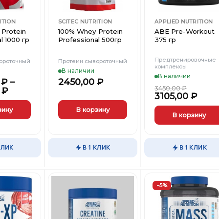
ITION
SCITEC NUTRITION
APPLIED NUTRITION
Protein
100% Whey Protein
ABE Pre-Workout
l 1000 гр
Professional 500гр
375 гр
Предтренировочные
ороточный
Протеин сывороточный
комплексы
В наличии
В наличии
0
₽
–
2450,00
₽
3450,00
₽
0
₽
3105,00
₽
зину
В корзину
В корзину
Этот
Этот
товар
товар
имеет
КЛИК
В 1 КЛИК
В 1 КЛИК
имеет
несколько
несколько
вариаций.
вариаций.
Опции
Опции
можно
−5%
можно
выбрать
выбрать
на
Добавить
Добавить
Добави
на
в
в
в
странице