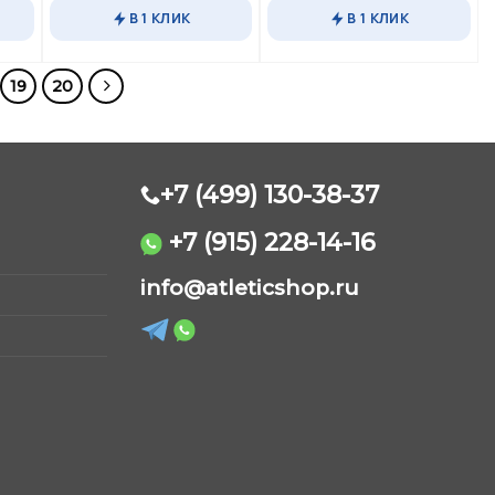
В 1 КЛИК
В 1 КЛИК
19
20
+7 (499) 130-38-37
+7 (915) 228-14-16
AtleticShop
info@atleticshop.ru
Обычно отвечаем быстро
WhatsApp