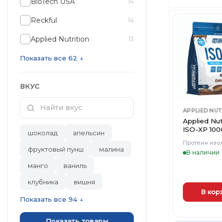
BioTech USA
14
вариаций.
Опции
Reckful
14
можно
выбрать
Applied Nutrition
13
на
странице
Показать все 62 ↓
товара.
ВКУС
APPLIED NUT
Applied Nut
ISO-XP 100
шоколад
апельсин
Протеин изо
фруктовый пунш
малина
В наличии
манго
ваниль
клубника
вишня
В кор
Показать все 94 ↓
Показать товары