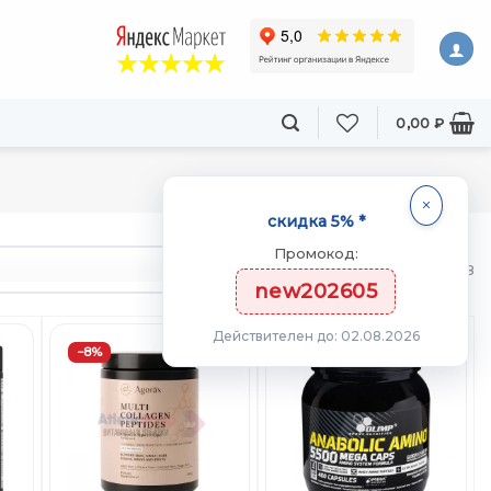
0,00
₽
скидка 5% *
Промокод:
товаров
из 398
new202605
Действителен до: 02.08.2026
−8%
ть
Добавить
Добавить
в
в
ст
Вишлист
Вишлист