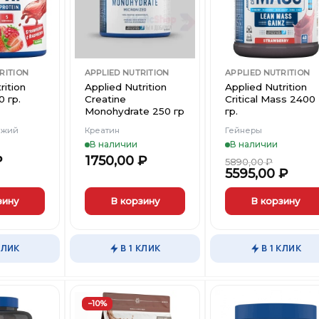
странице
Вишлист
Вишлист
Вишли
товара.
товара.
RITION
APPLIED NUTRITION
APPLIED NUTRITION
rition
Applied Nutrition
Applied Nutrition
0 гр.
Creatine
Critical Mass 2400
Monohydrate 250 гр
гр.
яжий
Креатин
Гейнеры
В наличии
В наличии
₽
1750,00
₽
5890,00
₽
5595,00
₽
зину
В корзину
В корзину
Этот
товар
КЛИК
В 1 КЛИК
В 1 КЛИК
имеет
несколько
вариаций.
Опции
−10%
можно