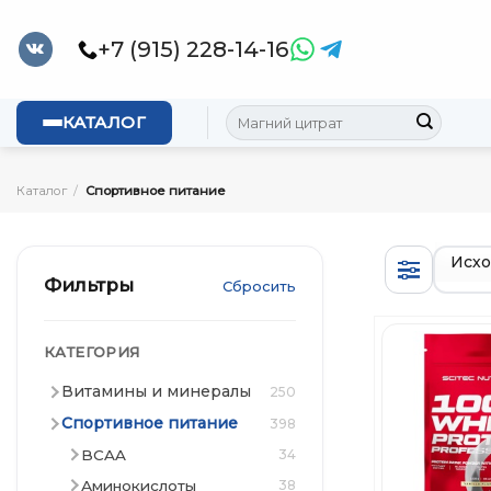
Skip
to
+7 (915) 228-14-16
content
Искать:
КАТАЛОГ
Каталог
/
Спортивное питание
Фильтры
Сбросить
КАТЕГОРИЯ
Витамины и минералы
250
Спортивное питание
398
BCAA
34
Аминокислоты
38