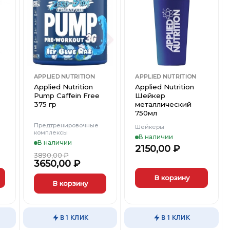
выбрать
выбрать
ть
Добавить
Добавить
на
на
в
в
странице
странице
ст
Вишлист
Вишлист
товара.
товара.
APPLIED NUTRITION
APPLIED NUTRITION
Applied Nutrition
Applied Nutrition
Pump Caffein Free
Шейкер
375 гр
металлический
750мл
Предтренировочные
Шейкеры
комплексы
В наличии
В наличии
2150,00
₽
3890,00
₽
3650,00
₽
В корзину
В корзину
Этот
товар
В 1 КЛИК
В 1 КЛИК
имеет