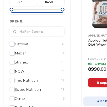
выбрать
на
странице
товара.
БРЕНД
APPLIED NUT
Applied Nut
Ostrovit
41
Diet Whey 
Maxler
34
Протеин сыв
Strimex
29
В наличии
8990,0
NOW
29
Trec Nutrition
18
В кор
Scitec Nutrition
18
Этот
товар
Olimp
16
имеет
В 1 
несколько