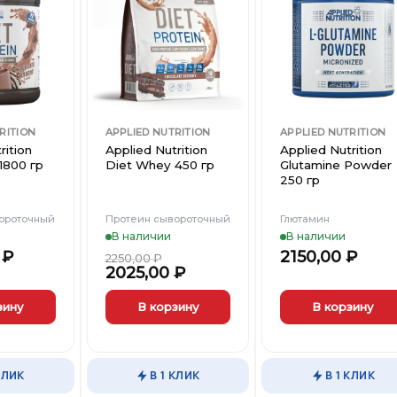
выбрать
Добавить
Добавить
Добави
на
в
в
в
странице
Вишлист
Вишлист
Вишли
товара.
RITION
APPLIED NUTRITION
APPLIED NUTRITION
rition
Applied Nutrition
Applied Nutrition
1800 гр
Diet Whey 450 гр
Glutamine Powder
250 гр
ороточный
Протеин сывороточный
Глютамин
В наличии
В наличии
0
₽
2150,00
₽
2250,00
₽
2025,00
₽
зину
В корзину
В корзину
Этот
товар
имеет
КЛИК
В 1 КЛИК
В 1 КЛИК
несколько