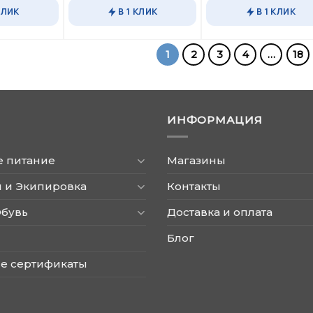
имеет
КЛИК
В 1 КЛИК
В 1 КЛИК
несколько
вариаций.
Опции
1
2
3
4
…
18
можно
выбрать
на
странице
ИНФОРМАЦИЯ
товара.
е питание
Магазины
 и Экипировка
Контакты
Обувь
Доставка и оплата
Блог
е сертификаты