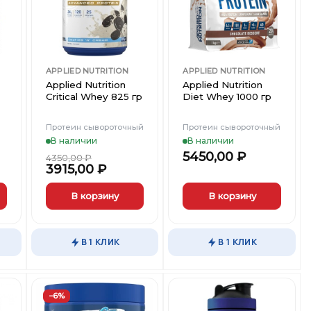
ст
Вишлист
Вишлист
APPLIED NUTRITION
APPLIED NUTRITION
Applied Nutrition
Applied Nutrition
Critical Whey 825 гр
Diet Whey 1000 гр
Протеин сывороточный
Протеин сывороточный
В наличии
В наличии
5450,00
₽
4350,00
₽
3915,00
₽
В корзину
В корзину
Этот
Этот
товар
товар
В 1 КЛИК
В 1 КЛИК
имеет
имеет
несколько
несколько
вариаций.
вариаций.
Опции
Опции
−6%
можно
можно