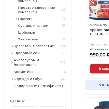
комплексы
товара.
Предтренировочные
23
комплексы
Протеин
72
APPLIED NUT
Суставы и связки
25
Applied Nut
Шейкеры
7
BEEF XP 15
Энергетики
12
Протеин гов
Красота и Долголетие
154
В наличии
Здоровый сон
20
990,00
Аксессуары и
100
Экипировка
В кор
Косметика
6
Этот
Одежда и Обувь
417
товар
В 1 
Подарочные Сертификаты
имеет
3
несколько
вариаций.
ЦЕНА, ₽
Опции
можно