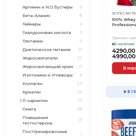
Аргинин и N.O.бустеры
9
SCITEC NUTR
Бета-Аланин
8
100% Whey 
Гейнеры
4
Professiona
Гиалуроновая кислота
5
Протеин сыв
Глютамин
4
В наличии
Диетическое питание
31
4290,0
4990,0
Жиросжигатели
22
Жиросжигающий крем
0
В кор
Изотоники и Углеводы
6
Этот
товар
Коллаген
23
имеет
В 1 
Креатин
24
несколько
Л-карнитин
13
вариаций.
Опции
Омега
28
можно
Повышения
13
выбрать
тестостерона
на
Посттренировочные
1
странице