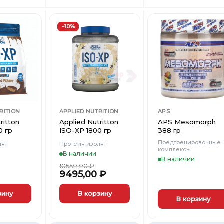
вариаций.
Опции
можно
−10%
выбрать
на
Добавить
Добавить
Добави
в
в
в
странице
Вишлист
Вишлист
Вишли
товара.
RITION
APPLIED NUTRITION
APS
ritton
Applied Nutritton
APS Mesomorph
0 гр
ISO-XP 1800 гр
388 гр
Предтренировочные
лят
Протеин изолят
комплексы
В наличии
В наличии
10550,00
₽
9495,00
₽
зину
В корзину
В корзину
Этот
товар