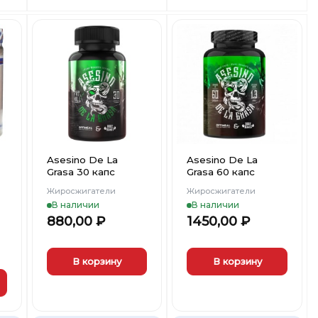
несколько
вариаций.
Опции
можно
выбрать
ть
Добавить
Добавить
на
в
в
странице
ст
Вишлист
Вишлист
товара.
Asesino De La
Asesino De La
Grasa 30 капс
Grasa 60 капс
Жиросжигатели
Жиросжигатели
В наличии
В наличии
880,00
₽
1450,00
₽
В корзину
В корзину