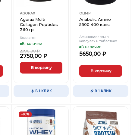
AGORAX
OLIMP
Agorax Multi
Anabolic Amino
Collagen Peptides
5500 400 капс
360 гр
Аминокислоты в
Коллаген
капсулах и таблетках
В наличии
В наличии
2990,00
₽
5650,00
₽
2750,00
₽
В корзину
В корзину
В 1 КЛИК
В 1 КЛИК
−10%
ть
Добавить
Добавить
в
в