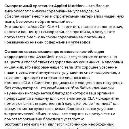
Сывороточный протеин от Applied Nutrition
— это баланс
аминокислот с низким содержанием углеводов, он
обеспечивает энергией и строительным материалом мышечную
ткань, без риска набрать лишний вес.
Это комплекс AstraGin, CLA + L-карнитин, экстракт зеленого чая,
изолят и концентрат сывороточного протеина, в результате
получается смесь с высоким содержанием протеина и
чрезвычайно низким содержанием углеводов.
Основные составляющие протеинового коктейля для
коррекции веса:
AstraGin®: повышает усвоение питательных
веществ и способствует оздоровлению кишечника. А здоровый
кишечник, это здоровье нашего тела. Это хорошее усвоение
пищи, повышение иммунитета, улучшение сна и настроения, и
главное – приводит к снижению лишнего веса.
Комплекс CLA + Carnitine : радикальное средство для похудения
без стимуляторов! Это комбинация *бомба* из клинически
изученных ингредиентов,благодаря которой ваш организм
превращается в машину для сжигания жира. CLA + L-карнитин
помогают сжигать накопленный жир в качестве “топлива” для
физических нагрузок организма. Карнитин также улучшает
энергетический обмен, повышает спортивные результаты и
помогает организму бороться с усталостью.
Экстракт зеленого чая: является источником необходимых