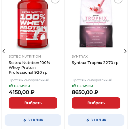
Добавить
Добавить
в
в
Вишлист
Вишлист
SCITEC NUTRITION
SYNTRAX
Scitec Nutrition 100%
Syntrax Trophix 2270 гр
Whey Protein
Professional 920 гр
Протеин сывороточный
Протеин сывороточный
В наличии
В наличии
4150,00
₽
8650,00
₽
Выбрать
Выбрать
Этот
Этот
товар
товар
В 1 КЛИК
В 1 КЛИК
имеет
имеет