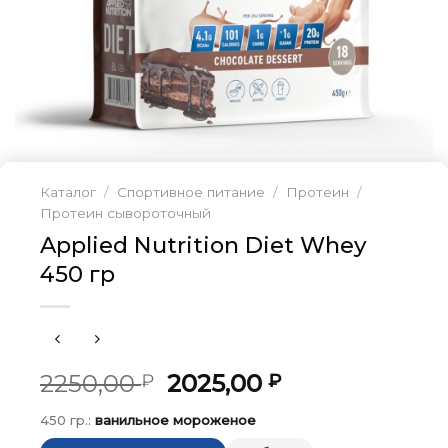
Каталог
/
Спортивное питание
/
Протеин
/
Протеин сывороточный
Applied Nutrition Diet Whey
450 гр
Первоначальная
Текущая
2250,00
2025,00
₽
₽
цена
цена:
450 гр.:
ванильное мороженое
составляла
2025,00 ₽.