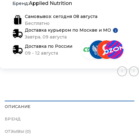
Applied Nutrition
Магазины
Магазины
Магазины
Самовывоз: сегодня 08 августа
Бесплатно
Контакты
Контакты
Контакты
Доставка курьером по Москве и МО
i
Завтра, 09 августа
Доставка и оплата
Доставка и оплата
Доставка и оплата
Доставка по России
09 - 12 августа
Блог
Блог
Блог
ОПИСАНИЕ
БРЕНД
ОТЗЫВЫ (0)