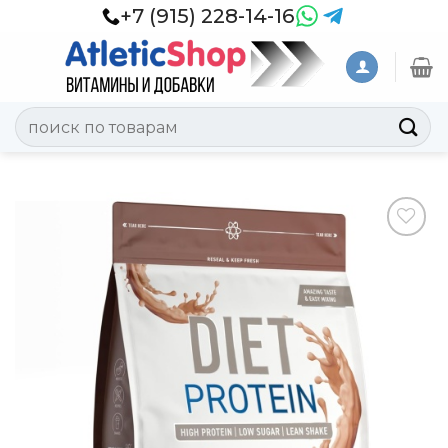
Skip
+7 (915) 228-14-16
to
content
Искать:
Добавить
в
Вишлист