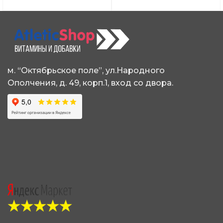
несколько
несколько
вариаций.
вариаций.
Опции
Опции
можно
можно
выбрать
выбрать
на
на
странице
странице
м. “Октябрьское поле”, ул.Народного
товара.
товара.
Ополчения, д. 49, корп.1, вход со двора.