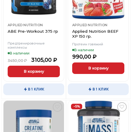
APPLIED NUTRITION
APPLIED NUTRITION
ABE Pre-Workout 375 гр
Applied Nutrition BEEF
XP 150 гр.
Предтренировочные
Протеин говяжий
комплексы
В наличии
В наличии
990,00
₽
3105,00
₽
3450,00
₽
В корзину
В корзину
Этот
Этот
товар
товар
имеет
В 1 КЛИК
В 1 КЛИК
имеет
несколько
несколько
вариаций.
вариаций.
−5%
Опции
Опции
можно
можно
выбрать
Добавить
Добавить
выбрать
в
в
на
Вишлист
Вишлист
на