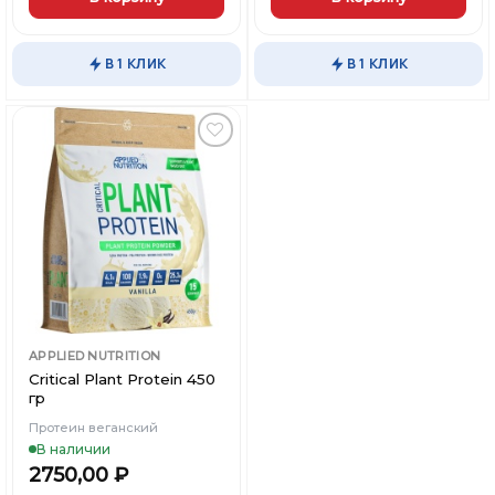
Этот
товар
В 1 КЛИК
В 1 КЛИК
имеет
несколько
вариаций.
Опции
можно
Добавить
выбрать
в
Вишлист
на
странице
товара.
APPLIED NUTRITION
Critical Plant Protein 450
гр
Протеин веганский
В наличии
2750,00
₽