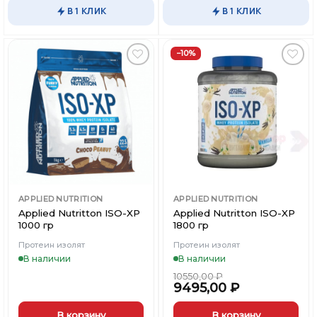
В 1 КЛИК
В 1 КЛИК
−10%
Добавить
Добавить
в
в
Вишлист
Вишлист
APPLIED NUTRITION
APPLIED NUTRITION
Applied Nutritton ISO-XP
Applied Nutritton ISO-XP
1000 гр
1800 гр
Протеин изолят
Протеин изолят
В наличии
В наличии
10550,00
₽
9495,00
₽
В корзину
В корзину