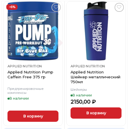
−6%
Добавить
Добавить
в
в
Вишлист
Вишлист
APPLIED NUTRITION
APPLIED NUTRITION
Applied Nutrition Pump
Applied Nutrition
Caffein Free 375 гр
Шейкер металлический
750мл
Предтренировочные
Шейкеры
комплексы
В наличии
В наличии
2150,00
₽
В корзину
В корзину