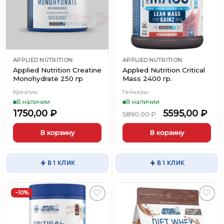
странице
странице
товара.
товара.
APPLIED NUTRITION
APPLIED NUTRITION
Applied Nutrition Creatine
Applied Nutrition Critical
Monohydrate 250 гр
Mass 2400 гр.
Креатин
Гейнеры
В наличии
В наличии
1750,00
₽
5595,00
₽
5890,00
₽
В корзину
В корзину
Этот
товар
В 1 КЛИК
В 1 КЛИК
имеет
несколько
вариаций.
−10%
Опции
можно
Добавить
Добавить
выбрать
в
в