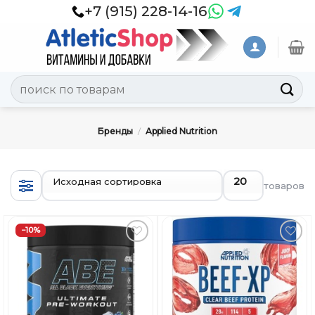
Skip
+7 (915) 228-14-16
to
content
Искать:
Бренды
/
Applied Nutrition
товаров
−10%
Добавить
Добавить
в
в
Вишлист
Вишлист