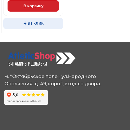
В корзину
Этот
товар
В 1 КЛИК
имеет
несколько
вариаций.
Опции
можно
выбрать
на
странице
товара.
м. “Октябрьское поле”, ул.Народного
Ополчения, д. 49, корп.1, вход со двора.