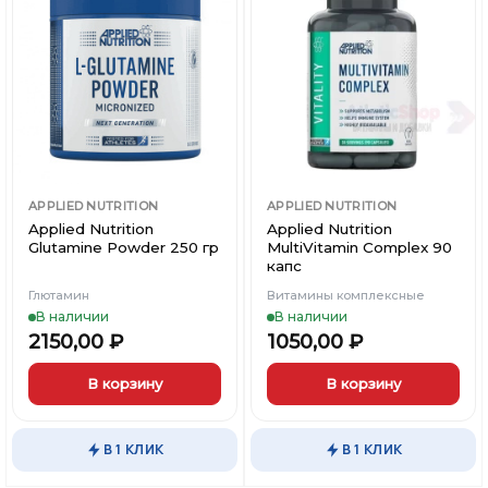
можно
можно
Добавить
Добавить
выбрать
выбрать
в
в
Вишлист
Вишлист
на
на
странице
странице
товара.
товара.
APPLIED NUTRITION
APPLIED NUTRITION
Applied Nutrition
Applied Nutrition
Glutamine Powder 250 гр
MultiVitamin Complex 90
капс
Глютамин
Витамины комплексные
В наличии
В наличии
2150,00
₽
1050,00
₽
В корзину
В корзину
В 1 КЛИК
В 1 КЛИК