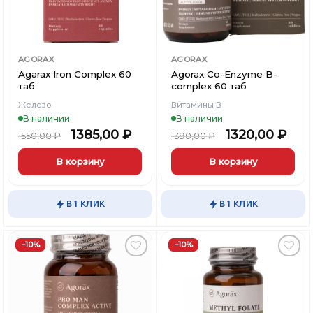
AGORAX
AGORAX
Agarax Iron Complex 60
Agorax Co-Enzyme B-
таб
complex 60 таб
Железо
Витамины В
В наличии
В наличии
1385,00
₽
1320,00
₽
1550,00
₽
1390,00
₽
В корзину
В корзину
В 1 КЛИК
В 1 КЛИК
−10%
−10%
Добавить
Добавить
в
в
Вишлист
Вишлист