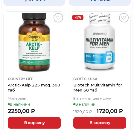
−5%
Добавить
Добавить
в
в
Вишлист
Вишлист
COUNTRY LIFE
BIOTECH USA
Arctic-Kelp 225 mcg. 300
Biotech Multivitamin for
таб
Men 60 таб
Минералы
Витамины для мужчин
В наличии
В наличии
2250,00
₽
1720,00
₽
1820,00
₽
В корзину
В корзину