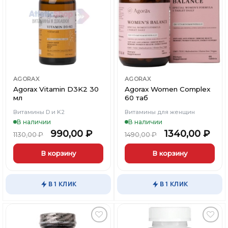
в
в
Вишлист
Вишлист
Подарочные сертификаты
Подарочные сертификаты
Подарочные сертификаты
Магазины
Магазины
Магазины
Контакты
Контакты
Контакты
AGORAX
AGORAX
Agorax Vitamin D3K2 30
Agorax Women Complex
мл
60 таб
Доставка и оплата
Доставка и оплата
Доставка и оплата
Витамины D и K2
Витамины для женщин
В наличии
В наличии
Блог
Блог
Блог
990,00
₽
1340,00
₽
1130,00
₽
1490,00
₽
В корзину
В корзину
В 1 КЛИК
В 1 КЛИК