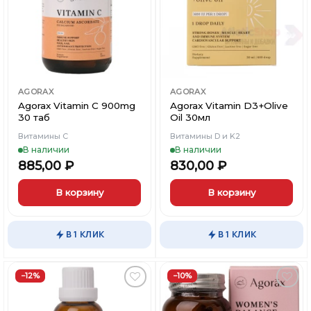
AGORAX
AGORAX
Agorax Vitamin C 900mg
Agorax Vitamin D3+Olive
30 таб
Oil 30мл
Витамины С
Витамины D и K2
В наличии
В наличии
885,00
₽
830,00
₽
В корзину
В корзину
×
×
×
Меню
Меню
Меню
В 1 КЛИК
В 1 КЛИК
Каталог
Каталог
Каталог
−12%
−10%
Бренды
Бренды
Бренды
Добавить
Добавить