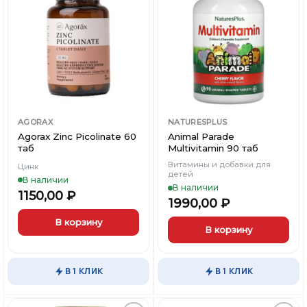
Добавить
Добавить
в
в
Вишлист
Вишлист
AGORAX
NATURESPLUS
Agorax Zinc Picolinate 60
Animal Parade
таб
Multivitamin 90 таб
Витамины и добавки для
Цинк
детей
В наличии
В наличии
1150,00
₽
1990,00
₽
В корзину
В корзину
Этот
товар
В 1 КЛИК
В 1 КЛИК
имеет
несколько