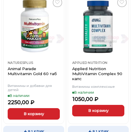
вариаций.
Опции
можно
Добавить
Добавить
выбрать
в
в
Вишлист
Вишлист
на
странице
товара.
NATURESPLUS
APPLIED NUTRITION
Animal Parade
Applied Nutrition
Multivitamin Gold 60 таб
MultiVitamin Complex 90
капс
Витамины и добавки для
Витамины комплексные
детей
В наличии
В наличии
1050,00
₽
2250,00
₽
В корзину
В корзину
В 1 КЛИК
В 1 КЛИК