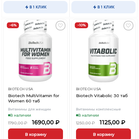
В 1 КЛИК
В 1 КЛИК
−6%
−10%
Добавить
Добавить
в
в
Вишлист
Вишлист
BIOTECH USA
BIOTECH USA
Biotech MultiVitamin for
Biotech Vitabolic 30 таб
Women 60 таб
Витамины для женщин
Витамины комплексные
В наличии
В наличии
1690,00
₽
1125,00
₽
1790,00
₽
1250,00
₽
В корзину
В корзину