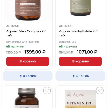
AGORAX
AGORAX
Agorax Men Complex 60
Agorax Methylfolate 60
таб
таб
Витамины для мужчин
Витамины В
В наличии
В наличии
1395,00
₽
1071,00
₽
1550,00
₽
1190,00
₽
В корзину
В корзину
В 1 КЛИК
В 1 КЛИК
Добавить
Добавить
в
в
Вишлист
Вишлист