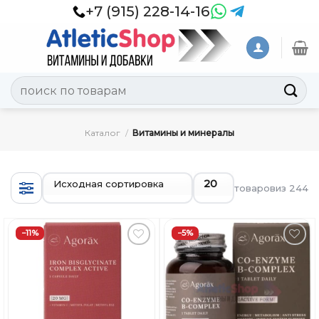
Skip
+7 (915) 228-14-16
to
content
Искать:
Каталог
/
Витамины и минералы
товаров
из 244
−11%
−5%
Добавить
Добавить
в
в
Вишлист
Вишлист