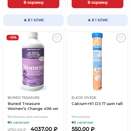
В корзину
В корзину
В 1 КЛИК
В 1 КЛИК
−15%
Добавить
Добавить
в
в
Вишлист
Вишлист
BURIED TREASURE
ELKOS VIVEDE
Buried Treasure
Calcium+K1 D3 17 шип.таб
Women’s Change 496 мл
Витамины для женщин
Минералы
В наличии
В наличии
4037,00
₽
550,00
₽
4750,00
₽