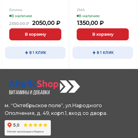
Биотин
ZMA
В наличии
В наличии
льная
кущая
Первоначальная
Текущая
2050,00
₽
1350,00
₽
2350,00
₽
на:
цена
цена:
1,00 ₽.
составляла
2050,00 ₽.
В корзину
В корзину
2350,00 ₽.
В 1 КЛИК
В 1 КЛИК
м. “Октябрьское поле”, ул.Народного
Ополчения, д. 49, корп.1, вход со двора.