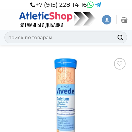
Skip
+7 (915) 228-14-16
to
content
Искать:
Добавить
в
Вишлист