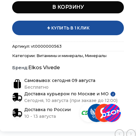
В КОРЗИНУ
КУПИТЬ В 1 КЛИК
×
×
×
Меню
Меню
Меню
Артикул:
vt0000000563
Каталог
Каталог
Каталог
Категории:
Витамины и минералы
,
Минералы
Бренды
Бренды
Бренды
Elkos Vivede
Подарочные сертификаты
Подарочные сертификаты
Подарочные сертификаты
Самовывоз: сегодня 09 августа
Бесплатно
Доставка курьером по Москве и МО
i
Магазины
Магазины
Магазины
Сегодня, 10 августа (при заказе до 12:00)
Доставка по России
Контакты
Контакты
Контакты
10 - 13 августа
Доставка и оплата
Доставка и оплата
Доставка и оплата