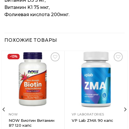
Витамин D3 5 мг,
Витамин K1 75 мкг,
Фолиевая кислота 200мкг.
ПОХОЖИЕ ТОВАРЫ
−13%
Добавить
Добавить
в
в
Вишлист
Вишлист
NOW
VP LABORATORIES
NOW Биотин Витамин
VP Lab ZMA 90 капс
В7 120 капс