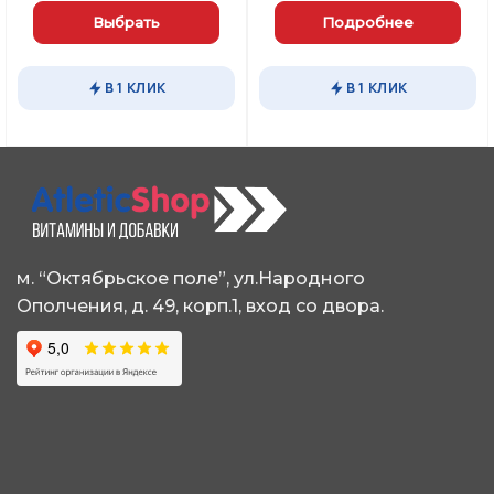
Выбрать
Подробнее
Этот
товар
В 1 КЛИК
В 1 КЛИК
имеет
несколько
вариаций.
Опции
можно
выбрать
на
странице
м. “Октябрьское поле”, ул.Народного
товара.
Ополчения, д. 49, корп.1, вход со двора.