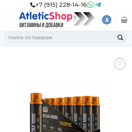
Skip
+7 (915) 228-14-16
to
content
Искать:
Добавить
в
Вишлист