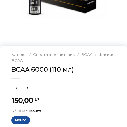
Каталог
/
Спортивное питание
/
BCAA
/
Жидкие
BCAA
BCAA 6000 (110 мл)
150,00
₽
12*110 мл:
манго
манго