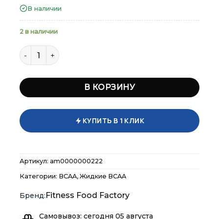
В наличии
12*110 мл
2 в наличии
Количество товара BCAA 6000 (110 мл)
В КОРЗИНУ
КУПИТЬ В 1 КЛИК
×
×
×
Меню
Меню
Меню
Артикул:
am0000000222
Каталог
Каталог
Каталог
Категории:
BCAA
,
Жидкие BCAA
Fitness Food Factory
Бренды
Бренды
Бренды
Самовывоз: сегодня 05 августа