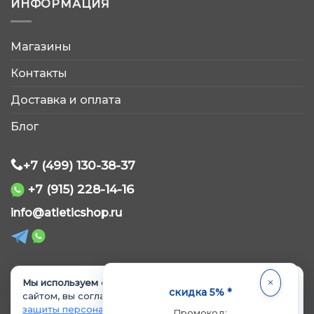
ИНФОРМАЦИЯ
Магазины
AtleticShop
Контакты
Обычно отвечаем быстро
Доставка и оплата
Блог
+7 (499) 130-38-37
+7 (915) 228-14-16
WhatsApp
info@atleticshop.ru
Telegram
ВКонтакте
Мы используем cookie.
Продолжая пользоваться
© 2026 «AtleticShop». Все права защищены
скидка 5% *
сайтом, вы соглашаетесь с
Политикой обработки и
защиты персональных данных
и
Политикой
Промокод: