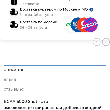
Подарочные сертификаты
Подарочные сертификаты
Подарочные сертификаты
Бесплатно
Доставка курьером по Москве и МО
i
Завтра, 06 августа
Магазины
Магазины
Магазины
Доставка по России
06 - 09 августа
Контакты
Контакты
Контакты
Доставка и оплата
Доставка и оплата
Доставка и оплата
Блог
Блог
Блог
ОПИСАНИЕ
БРЕНД
ОТЗЫВЫ (0)
BCAA 6000 Shot – это
высококонцентрированная добавка в жидкой