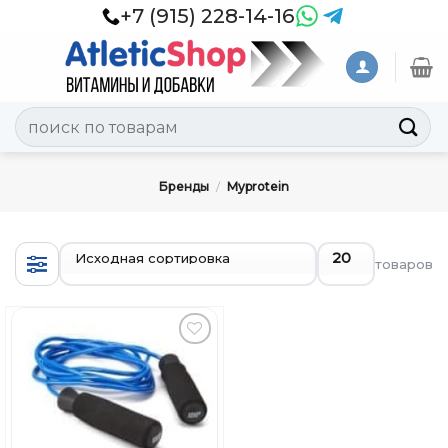
Skip
+7 (915) 228-14-16
to
content
Искать:
Бренды
/
Myprotein
товаров
Добавить
в
Вишлист