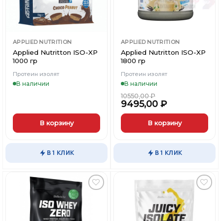
APPLIED NUTRITION
APPLIED NUTRITION
Applied Nutritton ISO-XP
Applied Nutritton ISO-XP
1000 гр
1800 гр
Протеин изолят
Протеин изолят
В наличии
В наличии
10550,00
₽
9495,00
₽
В корзину
В корзину
Этот
товар
В 1 КЛИК
В 1 КЛИК
имеет
несколько
вариаций.
Опции
можно
Добавить
Добавить
выбрать
в
в
Вишлист
Вишлист
на