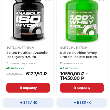
Опции
можно
можно
выбрать
Добавить
Добавить
выбрать
на
в
в
Вишлист
Вишлист
на
странице
странице
товара.
товара.
SCITEC NUTRITION
SCITEC NUTRITION
Scitec Nutrition Anabolic
Scitec Nutrition Whey
Iso+Hydro 920 гр
Protein Isolate 1816 гр
Протеин гидролизат
Протеин изолят
В наличии
В наличии
6127,50
₽
10550,00
₽
–
6450,00
₽
11450,00
₽
В корзину
В корзину
Этот
Этот
товар
товар
В 1 КЛИК
В 1 КЛИК
имеет
имеет