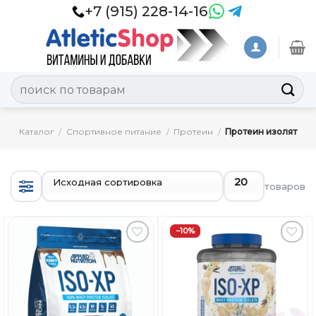
Skip
+7 (915) 228-14-16
to
content
Искать:
Каталог
/
Спортивное питание
/
Протеин
/
Протеин изолят
товаров
−10%
Добавить
Добавить
в
в
Вишлист
Вишлист