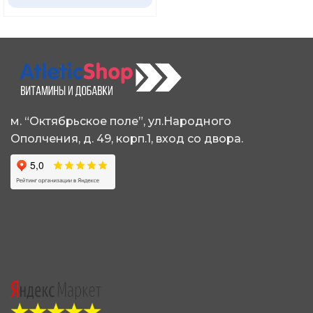
имеет
несколько
вариаций.
Опции
можно
выбрать
на
странице
товара.
м. “Октябрьское поле”, ул.Народного
Ополчения, д. 49, корп.1, вход со двора.