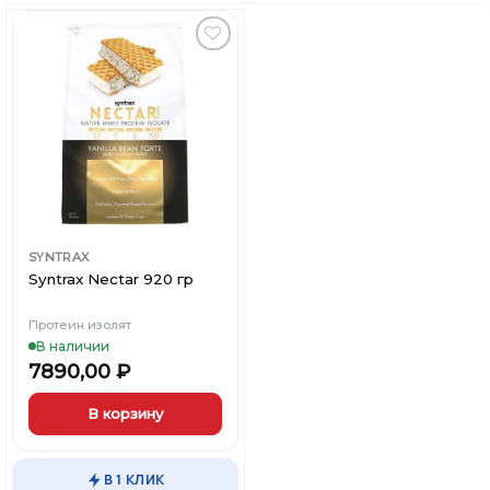
несколько
несколько
вариаций.
вариаций.
Опции
Опции
можно
можно
Добавить
выбрать
выбрать
в
Вишлист
на
на
странице
странице
товара.
товара.
SYNTRAX
Syntrax Nectar 920 гр
Протеин изолят
В наличии
7890,00
₽
В корзину
Этот
товар
В 1 КЛИК