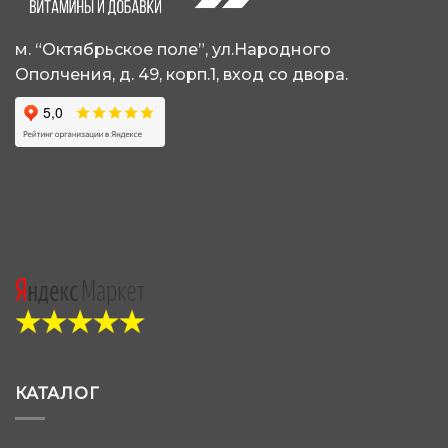
на
на
странице
странице
товара.
товара.
м. “Октябрьское поле”, ул.Народного
Ополчения, д. 49, корп.1, вход со двора.
КАТАЛОГ