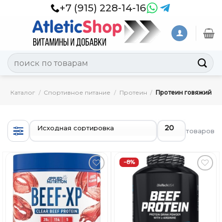
Skip
+7 (915) 228-14-16
to
content
Искать:
Каталог
/
Спортивное питание
/
Протеин
/
Протеин говяжий
товаров
−8%
Добавить
Добавить
в
в
Вишлист
Вишлист