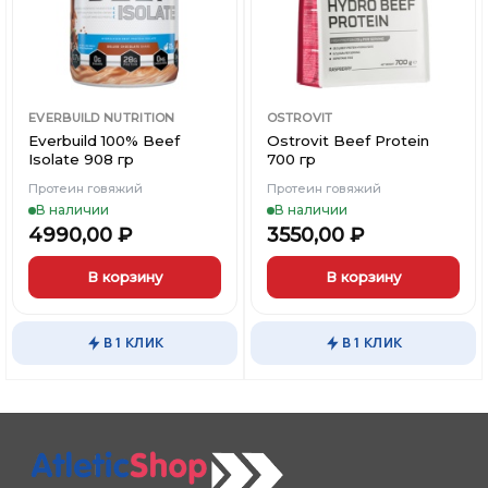
странице
странице
Магазины
Магазины
Магазины
товара.
товара.
Контакты
Контакты
Контакты
EVERBUILD NUTRITION
OSTROVIT
Доставка и оплата
Доставка и оплата
Доставка и оплата
Everbuild 100% Beef
Ostrovit Beef Protein
Isolate 908 гр
700 гр
Блог
Блог
Блог
Протеин говяжий
Протеин говяжий
В наличии
В наличии
4990,00
₽
3550,00
₽
В корзину
В корзину
Этот
Этот
товар
товар
В 1 КЛИК
В 1 КЛИК
имеет
имеет
несколько
несколько
вариаций.
вариаций.
Опции
Опции
можно
можно
выбрать
выбрать