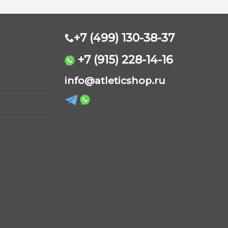
+7 (499) 130-38-37
+7 (915) 228-14-16
AtleticShop
info@atleticshop.ru
Обычно отвечаем быстро
WhatsApp
Telegram
ВКонтакте