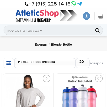
Skip
+7 (915) 228-14-16
to
content
Искать:
Бренды
/
BlenderBottle
товаров
Добавить
Добавить
в
в
Вишлист
Вишлист