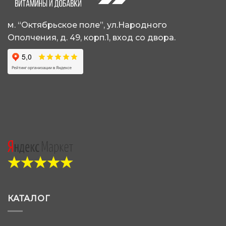
на
на
странице
странице
товара.
товара.
м. “Октябрьское поле”, ул.Народного
Ополчения, д. 49, корп.1, вход со двора.
КАТАЛОГ