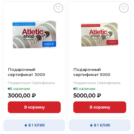
Добавить
Добавить
в
в
Вишлист
Вишлист
Подарочный
Подарочный
сертификат 3000
сертификат 5000
×
×
×
Меню
Меню
Меню
Подарочные Сертификаты
Подарочные Сертификаты
В наличии
В наличии
3000,00
₽
5000,00
₽
Каталог
Каталог
Каталог
В корзину
В корзину
Бренды
Бренды
Бренды
В 1 КЛИК
В 1 КЛИК
Подарочные сертификаты
Подарочные сертификаты
Подарочные сертификаты