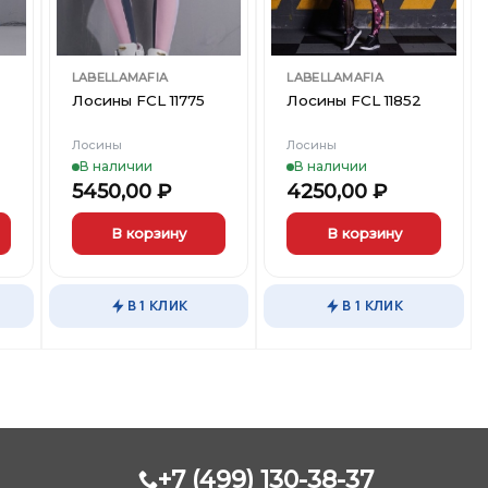
LABELLAMAFIA
LABELLAMAFIA
Лосины FCL 11775
Лосины FCL 11852
Лосины
Лосины
В наличии
В наличии
5450,00
₽
4250,00
₽
В корзину
В корзину
Этот
Этот
товар
товар
В 1 КЛИК
В 1 КЛИК
имеет
имеет
несколько
несколько
вариаций.
вариаций.
Опции
Опции
можно
можно
выбрать
выбрать
на
на
странице
странице
+7 (499) 130-38-37