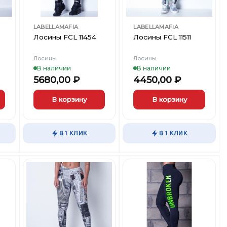
LABELLAMAFIA
LABELLAMAFIA
Лосины FCL 11454
Лосины FCL 11511
Лосины
Лосины
В наличии
В наличии
5680,00
₽
4450,00
₽
В корзину
В корзину
Этот
Этот
товар
товар
В 1 КЛИК
В 1 КЛИК
имеет
имеет
несколько
несколько
вариаций.
вариаций.
Опции
Опции
можно
можно
выбрать
выбрать
ть
Добавить
Добавить
на
на
в
в
странице
странице
ст
Вишлист
Вишлист
товара.
товара.