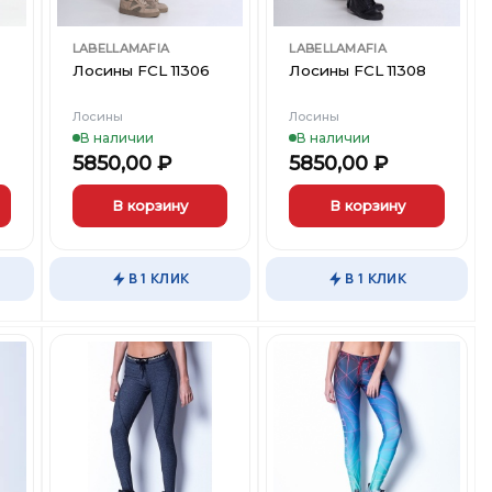
LABELLAMAFIA
LABELLAMAFIA
Лосины FCL 11306
Лосины FCL 11308
Лосины
Лосины
В наличии
В наличии
5850,00
₽
5850,00
₽
В корзину
В корзину
Этот
Этот
товар
товар
В 1 КЛИК
В 1 КЛИК
имеет
имеет
несколько
несколько
вариаций.
вариаций.
Опции
Опции
можно
можно
выбрать
выбрать
ть
Добавить
Добавить
на
на
в
в
странице
странице
ст
Вишлист
Вишлист
товара.
товара.