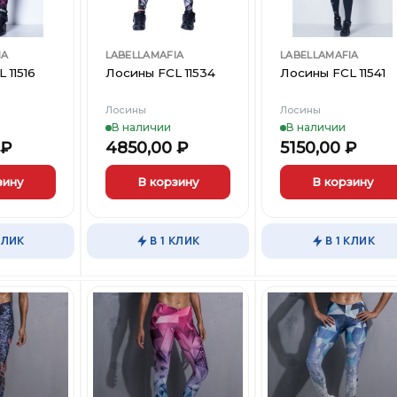
IA
LABELLAMAFIA
LABELLAMAFIA
 11516
Лосины FCL 11534
Лосины FCL 11541
Лосины
Лосины
В наличии
В наличии
₽
4850,00
₽
5150,00
₽
зину
В корзину
В корзину
Этот
Этот
товар
товар
КЛИК
В 1 КЛИК
В 1 КЛИК
имеет
имеет
несколько
несколько
вариаций.
вариаций.
Опции
Опции
можно
можно
выбрать
выбрать
Добавить
Добавить
Добави
на
на
в
в
в
странице
странице
Вишлист
Вишлист
Вишли
товара.
товара.