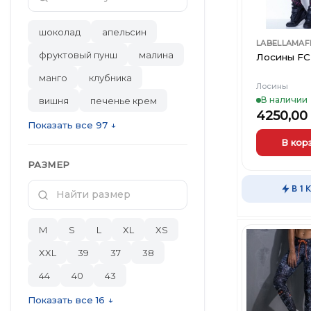
шоколад
апельсин
LABELLAMAF
фруктовый пунш
малина
Лосины FCL
манго
клубника
Лосины
В наличии
вишня
печенье крем
4250,00
Показать все 97 ↓
В кор
Этот
РАЗМЕР
товар
В 1 
имеет
несколько
вариаций.
M
S
L
XL
XS
Опции
можно
XXL
39
37
38
выбрать
44
40
43
на
странице
Показать все 16 ↓
товара.