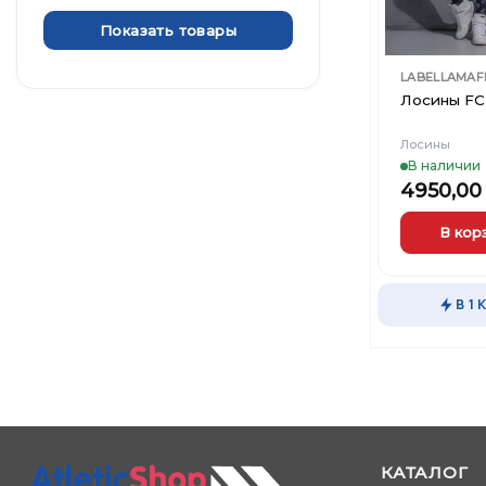
Показать товары
LABELLAMAF
Лосины FCL
Лосины
В наличии
4950,0
В кор
Этот
товар
В 1 
имеет
несколько
вариаций.
Опции
можно
выбрать
на
странице
КАТАЛОГ