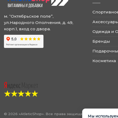
товара.
Спортивно
м. “Октябрьское поле”,
Аксессуары
ул.Народного Ополчения, д. 49,
корп.1, вход со двора.
Одежда и 
Бренды
Подарочны
Косметика
© 2026 «AtleticShop». Все права защищены
Мы используем