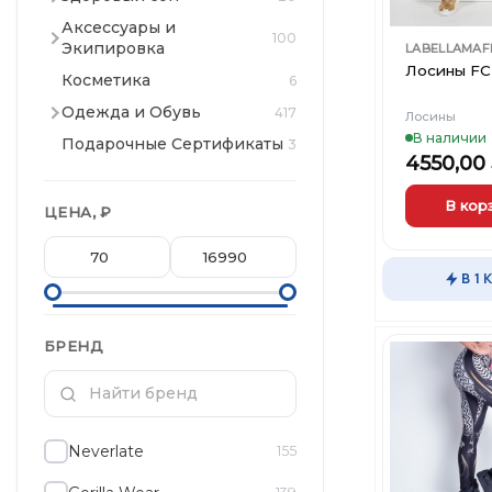
Аксессуары и
100
Экипировка
LABELLAMAF
Лосины FCL
Косметика
6
Одежда и Обувь
417
Лосины
В наличии
Подарочные Сертификаты
3
4550,00
В кор
ЦЕНА, ₽
Этот
товар
В 1 
имеет
несколько
вариаций.
БРЕНД
Опции
можно
выбрать
на
странице
Neverlate
155
товара.