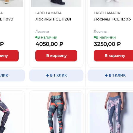
IA
LABELLAMAFIA
LABELLAMAFIA
 11079
Лосины FCL 11281
Лосины FCL 11303
Лосины
Лосины
В наличии
В наличии
₽
4050,00
₽
3250,00
₽
зину
В корзину
В корзину
Этот
Этот
товар
товар
КЛИК
В 1 КЛИК
В 1 КЛИК
имеет
имеет
несколько
несколько
вариаций.
вариаций.
Опции
Опции
можно
можно
выбрать
выбрать
Добавить
Добавить
Добави
на
на
в
в
в
странице
странице
Вишлист
Вишлист
Вишли
товара.
товара.