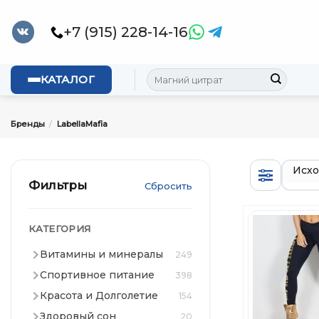
Skip
to
+7 (915) 228-14-16
content
Искать:
КАТАЛОГ
Бренды
/
LabellaMafia
Фильтры
Сбросить
КАТЕГОРИЯ
Витамины и минералы
249
Спортивное питание
398
Красота и Долголетие
154
Здоровый сон
20