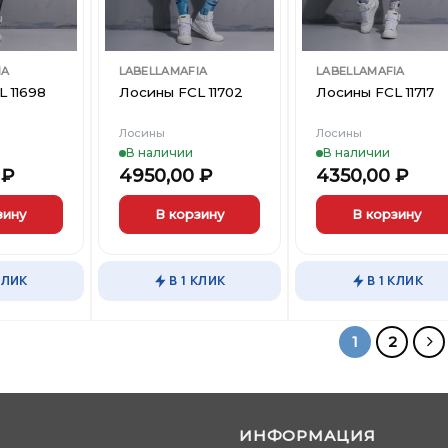
IA
LABELLAMAFIA
LABELLAMAFIA
 11698
Лосины FCL 11702
Лосины FCL 11717
Лосины
Лосины
В наличии
В наличии
0
₽
4950,00
₽
4350,00
₽
зину
В корзину
В корзину
Этот
Этот
товар
товар
КЛИК
В 1 КЛИК
В 1 КЛИК
имеет
имеет
несколько
несколько
вариаций.
вариаций.
1
2
Опции
Опции
можно
можно
выбрать
выбрать
на
на
странице
странице
ИНФОРМАЦИЯ