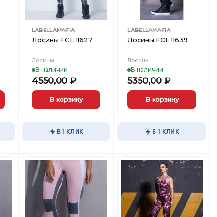
LABELLAMAFIA
LABELLAMAFIA
Лосины FCL 11627
Лосины FCL 11639
Лосины
Лосины
В наличии
В наличии
4550,00
₽
5350,00
₽
В корзину
В корзину
Этот
Этот
товар
товар
В 1 КЛИК
В 1 КЛИК
имеет
имеет
несколько
несколько
вариаций.
вариаций.
Опции
Опции
можно
можно
выбрать
выбрать
ть
Добавить
Добавить
на
на
в
в
странице
странице
ст
Вишлист
Вишлист
товара.
товара.