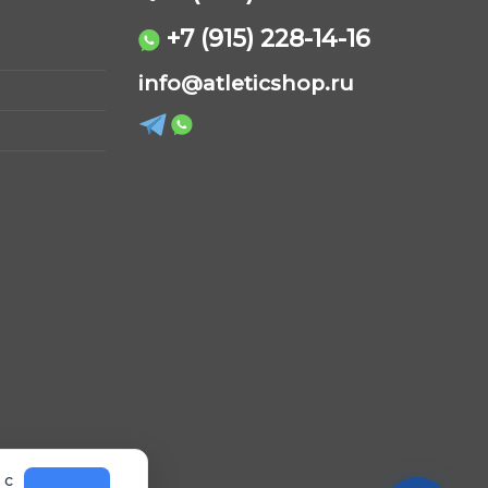
товара.
товара.
+7 (915) 228-14-16
AtleticShop
info@atleticshop.ru
Обычно отвечаем быстро
WhatsApp
Telegram
ВКонтакте
MAX
 с