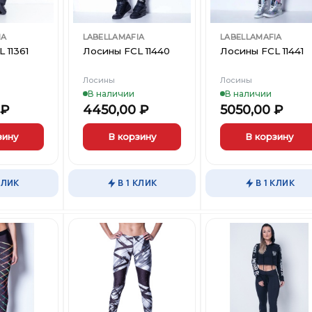
IA
LABELLAMAFIA
LABELLAMAFIA
 11361
Лосины FCL 11440
Лосины FCL 11441
Лосины
Лосины
В наличии
В наличии
₽
4450,00
₽
5050,00
₽
зину
В корзину
В корзину
Этот
Этот
товар
товар
КЛИК
В 1 КЛИК
В 1 КЛИК
имеет
имеет
несколько
несколько
вариаций.
вариаций.
Опции
Опции
можно
можно
выбрать
выбрать
Добавить
Добавить
Добави
на
на
в
в
в
странице
странице
Вишлист
Вишлист
Вишли
товара.
товара.