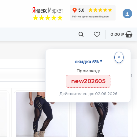
0,00
₽
скидка 5% *
Промокод:
товаров
из 39
new202605
Действителен до: 02.08.2026
ть
Добавить
Добавить
в
в
ст
Вишлист
Вишлист