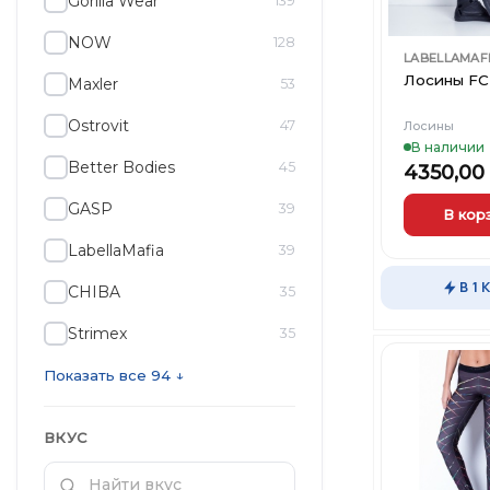
Gorilla Wear
139
NOW
128
LABELLAMAF
Лосины FCL
Maxler
53
Ostrovit
47
Лосины
В наличии
Better Bodies
45
4350,00
GASP
39
В кор
Этот
LabellaMafia
39
товар
В 1 
CHIBA
имеет
35
несколько
Strimex
35
вариаций.
Опции
Показать все 94 ↓
можно
выбрать
на
ВКУС
странице
товара.