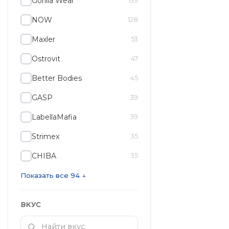
Gorilla Wear
139
NOW
128
Maxler
53
Ostrovit
47
Better Bodies
45
GASP
39
LabellaMafia
39
Strimex
35
CHIBA
35
Показать все 94 ↓
ВКУС