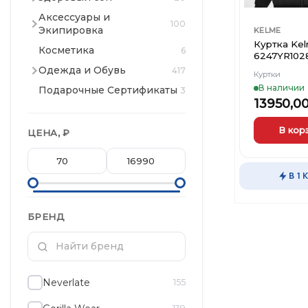
Аксессуары и
100
Экипировка
KELME
Куртка Ke
Косметика
6
6247YR102
Одежда и Обувь
417
Куртки
В наличии
Подарочные Сертификаты
3
13950,0
В кор
ЦЕНА, ₽
Этот
товар
В 1 
имеет
несколько
вариаций.
БРЕНД
Опции
можно
выбрать
на
странице
Neverlate
155
товара.