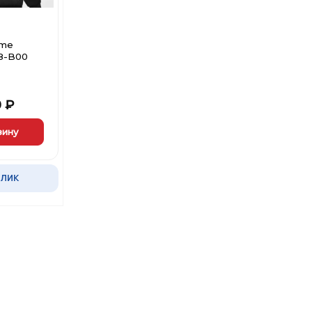
lme
8-B00
0
₽
зину
КЛИК