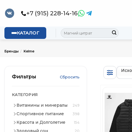
Skip
to
+7 (915) 228-14-16
content
Искать:
КАТАЛОГ
Бренды
/
Kelme
Фильтры
Сбросить
КАТЕГОРИЯ
Витамины и минералы
249
Спортивное питание
398
Красота и Долголетие
154
Здоровый сон
20