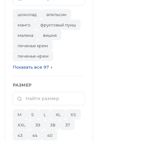
шоколад
апельсин
манго
фруктовый пунш
малина
вишня
печенье крем
печенье-крем
Показать все 97 ↓
РАЗМЕР
M
S
L
XL
XS
XXL
39
38
37
43
44
40