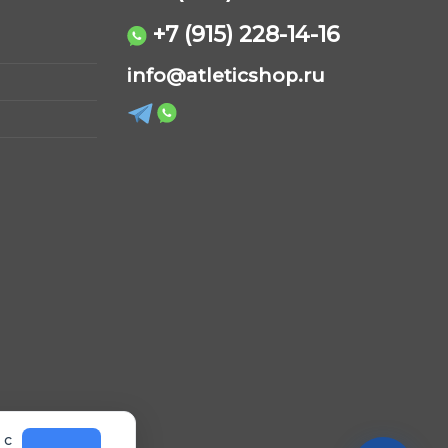
на
странице
+7 (915) 228-14-16
товара.
AtleticShop
info@atleticshop.ru
Обычно отвечаем быстро
WhatsApp
Telegram
ВКонтакте
MAX
 с