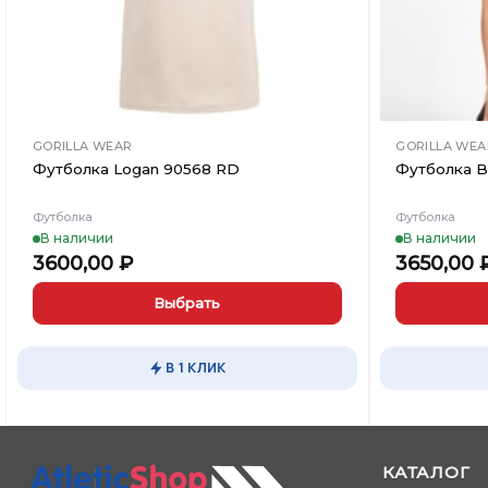
GORILLA WEAR
GORILLA WEA
Футболка Logan 90568 RD
Футболка B
Футболка
Футболка
В наличии
В наличии
3600,00
₽
3650,00
Выбрать
Этот
Этот
товар
товар
В 1 КЛИК
имеет
имеет
несколько
несколько
вариаций.
вариаций.
Опции
Опции
КАТАЛОГ
можно
можно