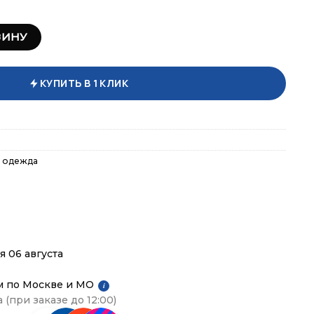
ка Kelme 6247YR1028-B00
ЗИНУ
КУПИТЬ В 1 КЛИК
 одежда
я 06 августа
м по Москве и МО
i
 (при заказе до 12:00)