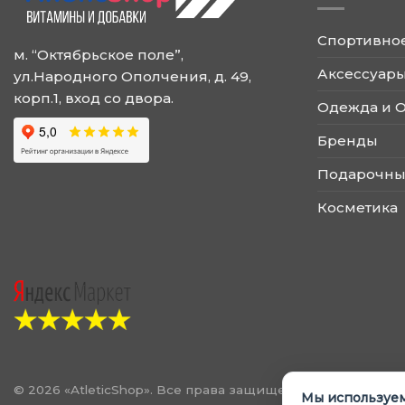
выбрать
выбрать
на
на
Спортивно
странице
странице
м. “Октябрьское поле”,
товара.
товара.
Аксессуары
ул.Народного Ополчения, д. 49,
корп.1, вход со двора.
Одежда и 
Бренды
Подарочны
Косметика
© 2026 «AtleticShop». Все права защищены
Мы используем