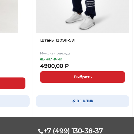
Штаны 120911-591
Мужская одежда
В наличии
4900,00
₽
Выбрать
Этот
товар
имеет
В 1 КЛИК
несколько
вариаций.
Опции
можно
выбрать
+7 (499) 130-38-37