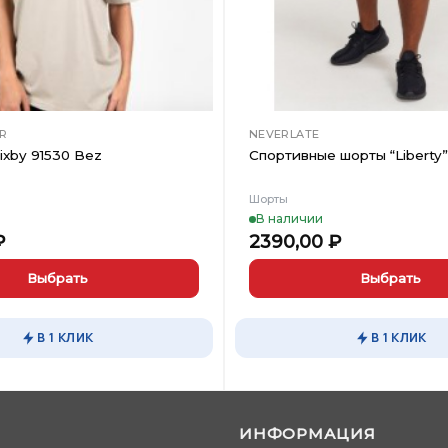
R
NEVERLATE
ixby 91530 Bez
Спортивные шорты “Liberty”
Шорты
В наличии
₽
2390,00
₽
Выбрать
Выбрать
Этот
товар
В 1 КЛИК
В 1 КЛИК
имеет
несколько
вариаций.
Опции
ИНФОРМАЦИЯ
можно