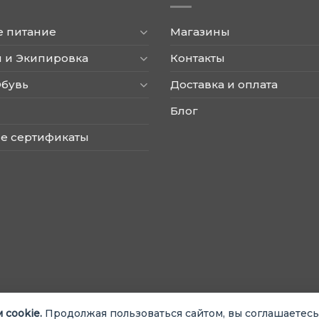
выбрать
на
е питание
Магазины
странице
товара.
 и Экипировка
Контакты
Обувь
Доставка и оплата
Блог
е сертификаты
 cookie.
Продолжая пользоваться сайтом, вы соглашаетесь