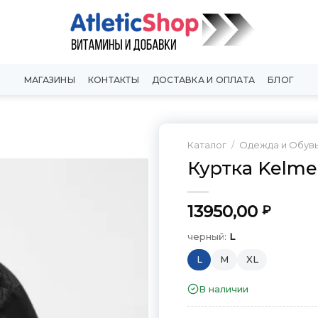
МАГАЗИНЫ
КОНТАКТЫ
ДОСТАВКА И ОПЛАТА
БЛОГ
Каталог
/
Одежда и Обув
Куртка Kelme
Добавить
в
Вишлист
13950,00
₽
черный:
L
L
M
XL
В наличии
черный