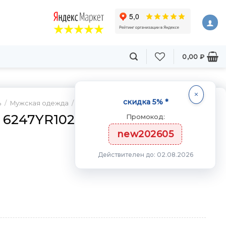
0,00
₽
скидка 5% *
ь
/
Мужская одежда
/
Куртки
 6247YR1028-B00
Промокод:
new202605
Действителен до: 02.08.2026