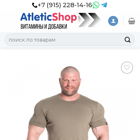
Skip
+7 (915) 228-14-16
to
content
Искать:
Добавить
в
Вишлист