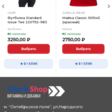
GASP
GORILLA WEAR
Футболка Standard
Майка Classic 901045
Issue Tee 220792-983
(красный)
Футболка
Майки
В наличии
В наличии
3250,00
₽
2750,00
₽
Выбрать
Выбрать
Этот
Этот
товар
товар
В 1 КЛИК
В 1 КЛИК
имеет
имеет
несколько
несколько
вариаций.
вариаций.
Опции
Опции
можно
можно
выбрать
выбрать
на
на
странице
странице
м. “Октябрьское поле”, ул.Народного
товара.
товара.