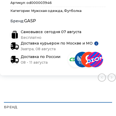
Артикул:
od000003946
Категории:
Мужская одежда
,
Футболка
Контакты
Контакты
Контакты
GASP
Доставка и оплата
Доставка и оплата
Доставка и оплата
Самовывоз: сегодня 07 августа
Бесплатно
Блог
Блог
Блог
Доставка курьером по Москве и МО
i
Завтра, 08 августа
Доставка по России
08 - 11 августа
БРЕНД