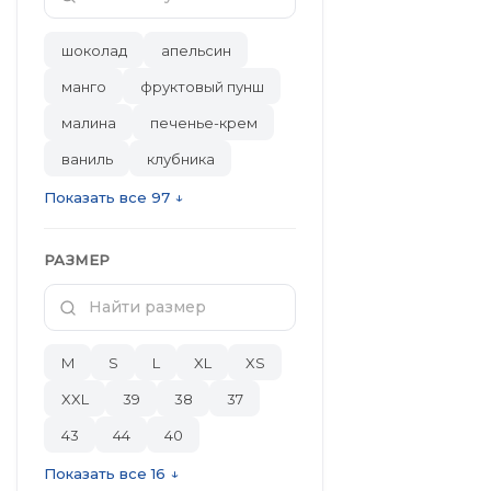
шоколад
апельсин
манго
фруктовый пунш
малина
печенье-крем
ваниль
клубника
Показать все 97 ↓
РАЗМЕР
M
S
L
XL
XS
XXL
39
38
37
43
44
40
Показать все 16 ↓