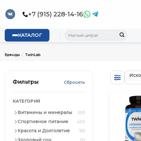
Skip
to
+7 (915) 228-14-16
content
Искать:
КАТАЛОГ
Бренды
/
TwinLab
Фильтры
Сбросить
КАТЕГОРИЯ
Витамины и минералы
253
Спортивное питание
402
Красота и Долголетие
155
Здоровый сон
20