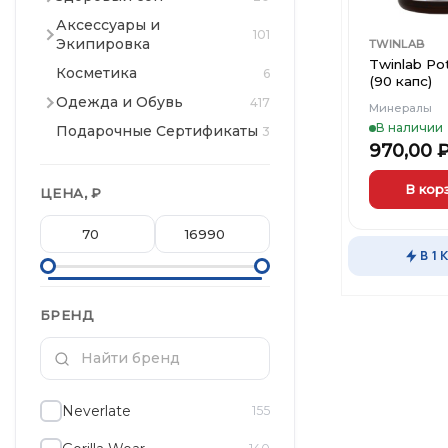
Аксессуары и
101
Экипировка
TWINLAB
Twinlab Po
Косметика
6
(90 капс)
Одежда и Обувь
417
Минералы
В наличии
Подарочные Сертификаты
3
970,00
В кор
ЦЕНА, ₽
В 1 
БРЕНД
Neverlate
155