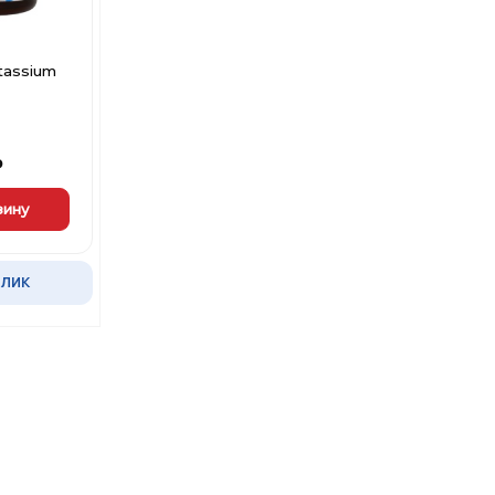
tassium
₽
зину
КЛИК