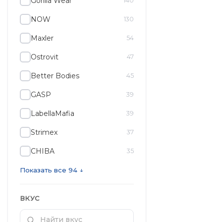
Gorilla Wear
140
NOW
130
Maxler
54
Ostrovit
47
Better Bodies
45
GASP
39
LabellaMafia
39
Strimex
37
CHIBA
35
Показать все 94 ↓
ВКУС