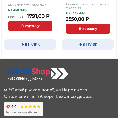
Аминокислоты в капсулах и
Аминокислоты отдельно
таблетках
В наличии
В наличии
Первоначальная
Текущая
1791,00
₽
1990,00
₽
льная
кущая
2550,00
₽
цена
цена:
на:
составляла
1791,00 ₽.
В корзину
01,00 ₽.
В корзину
1990,00 ₽.
В 1 КЛИК
В 1 КЛИК
м. “Октябрьское поле”, ул.Народного
Ополчения, д. 49, корп.1, вход со двора.