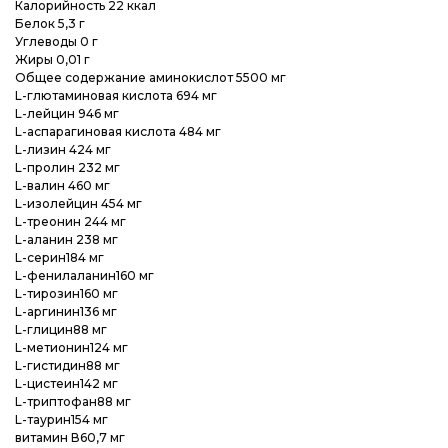
Калорийность 22 ккал
Белок 5,3 г
Углеводы 0 г
Жиры 0,01 г
Общее содержание аминокислот 5500 мг
L-глютаминовая кислота 694 мг
L-лейцин 946 мг
L-аспарагиновая кислота 484 мг
L-лизин 424 мг
L-пролин 232 мг
L-валин 460 мг
L-изолейцин 454 мг
L-треонин 244 мг
L-аланин 238 мг
L-серин184 мг
L-фенилаланин160 мг
L-тирозин160 мг
L-аргинин136 мг
L-глицин88 мг
L-метионин124 мг
L-гистидин88 мг
L-цистеин142 мг
L-триптофан88 мг
L-таурин154 мг
витамин В60,7 мг