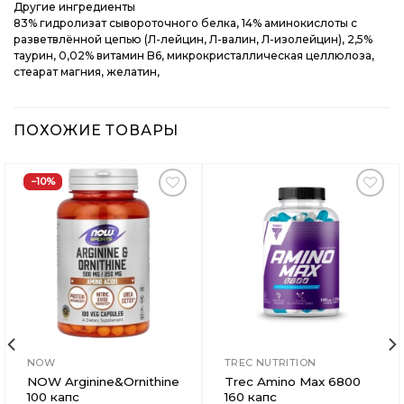
Другие ингредиенты
83% гидролизат сывороточного белка, 14% аминокислоты с
разветвлённой цепью (Л-лейцин, Л-валин, Л-изолейцин), 2,5%
таурин, 0,02% витамин B6, микрокристаллическая целлюлоза,
стеарат магния, желатин,
ПОХОЖИЕ ТОВАРЫ
−10%
Добавить
Добавить
в
в
Вишлист
Вишлист
NOW
TREC NUTRITION
NOW Arginine&Ornithine
Trec Amino Max 6800
100 капс
160 капс