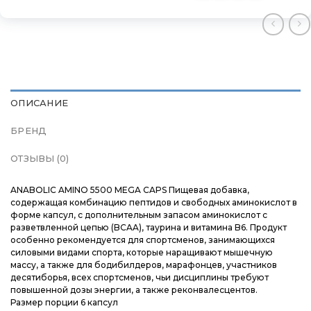
Контакты
Контакты
Контакты
Доставка и оплата
Доставка и оплата
Доставка и оплата
Блог
Блог
Блог
ОПИСАНИЕ
БРЕНД
ОТЗЫВЫ (0)
ANABOLIC AMINO 5500 MEGA CAPS Пищевая добавка,
содержащая комбинацию пептидов и свободных аминокислот в
форме капсул, с дополнительным запасом аминокислот с
разветвленной цепью (BCAA), таурина и витамина B6. Продукт
особенно рекомендуется для спортсменов, занимающихся
силовыми видами спорта, которые наращивают мышечную
массу, а также для бодибилдеров, марафонцев, участников
десятиборья, всех спортсменов, чьи дисциплины требуют
повышенной дозы энергии, а также реконвалесцентов.
Размер порции 6 капсул