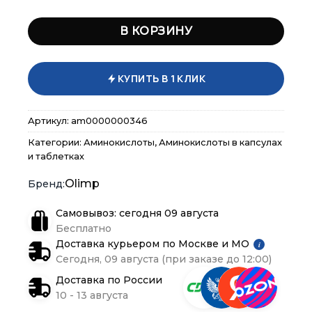
В КОРЗИНУ
КУПИТЬ В 1 КЛИК
Артикул:
am0000000346
×
×
×
Категории:
Аминокислоты
,
Аминокислоты в капсулах
Меню
Меню
Меню
и таблетках
Olimp
Каталог
Каталог
Каталог
Самовывоз: сегодня 09 августа
Бренды
Бренды
Бренды
Бесплатно
Доставка курьером по Москве и МО
i
Сегодня, 09 августа (при заказе до 12:00)
Подарочные сертификаты
Подарочные сертификаты
Подарочные сертификаты
Доставка по России
10 - 13 августа
Магазины
Магазины
Магазины