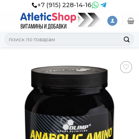
Skip
+7 (915) 228-14-16
to
content
Искать:
Добавить
в
Вишлист