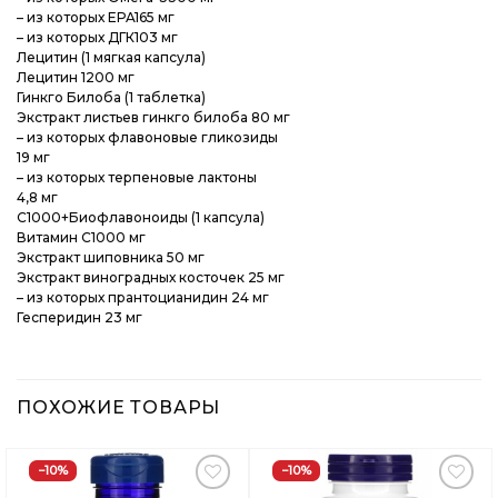
– из которых EPA165 мг
– из которых ДГК103 мг
Лецитин (1 мягкая капсула)
Лецитин 1200 мг
Гинкго Билоба (1 таблетка)
Экстракт листьев гинкго билоба 80 мг
– из которых флавоновые гликозиды
19 мг
– из которых терпеновые лактоны
4,8 мг
C1000+Биофлавоноиды (1 капсула)
Витамин С1000 мг
Экстракт шиповника 50 мг
Экстракт виноградных косточек 25 мг
– из которых прантоцианидин 24 мг
Гесперидин 23 мг
ПОХОЖИЕ ТОВАРЫ
−10%
−10%