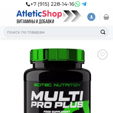
Skip
+7 (915) 228-14-16
to
content
Искать:
Добавить
в
Вишлист