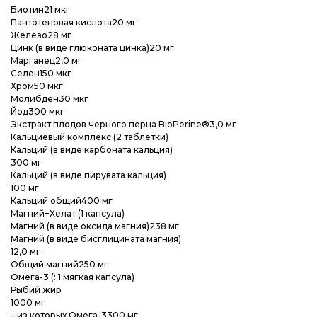
Биотин21 мкг
Пантотеновая кислота20 мг
Железо28 мг
Цинк (в виде глюконата цинка)20 мг
Марганец2,0 мг
Селен150 мкг
Хром50 мкг
Молибден30 мкг
Йод300 мкг
Экстракт плодов черного перца BioPerine®3,0 мг
Кальциевый комплекс (2 таблетки)
Кальций (в виде карбоната кальция)
300 мг
Кальций (в виде пирувата кальция)
100 мг
Кальций общий400 мг
Магний+Хелат (1 капсула)
Магний (в виде оксида магния)238 мг
Магний (в виде бисглицината магния)
12,0 мг
Общий магний250 мг
Омега-3 (: 1 мягкая капсула)
Рыбий жир
1000 мг
– из которых Омега-3300 мг