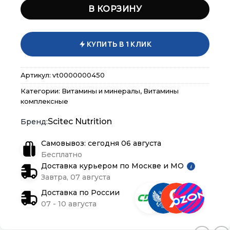
3210,00 ₽.
В КОРЗИНУ
КУПИТЬ В 1 КЛИК
Артикул:
vt0000000450
Категории:
Витамины и минералы
,
Витамины
комплексные
Scitec Nutrition
Самовывоз: сегодня 06 августа
Бесплатно
Доставка курьером по Москве и МО
i
Завтра, 07 августа
×
×
×
Доставка по России
Меню
Меню
Меню
07 - 10 августа
Каталог
Каталог
Каталог