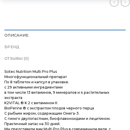
Бренды
Бренды
Бренды
Подарочные сертификаты
Подарочные сертификаты
Подарочные сертификаты
ОПИСАНИЕ
Магазины
Магазины
Магазины
БРЕНД
Контакты
Контакты
Контакты
ОТЗЫВЫ (0)
Доставка и оплата
Доставка и оплата
Доставка и оплата
Scitec Nutrition Multi Pro Plus
Многофункциональный препарат
По 8 таблеток и капсул в упаковке.
Блог
Блог
Блог
с 29 активными ингредиентами
в том числе 13 витаминов, 9 минералов и 4 растительных
экстракта
K2VITAL ® K 2 с витамином К
BioPerine ® с экстрактом плодов черного перца
С рыбьим жиром, содержащим Омега-3.
С гинкго двулопастным, биофлавоноидами и лецитином.
Практичный запас на 30 дней.
Мы представили вам Multi Pro Plus в современном виде, с