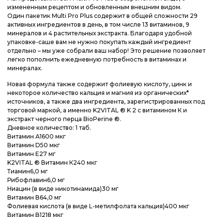
измененным рецептом и обновленным внешним видом.
Один пакетик Multi Pro Plus содержит в общей сложности 29
активных ингредиентов в день, в том числе 13 витаминов, 9
минералов и 4 растительных экстракта. Благодаря удобной
упаковке-саше вам не нужно покупать каждый ингредиент
отдельно – мы уже собрали ваш набор! Это решение позволяет
легко пополнить ежедневную потребность в витаминах и
минералах.
Новая формула также содержит фолиевую кислоту, цинк и
некоторое количество кальция и магния из органических*
источников, а также два ингредиента, зарегистрированных под
торговой маркой, а именно K2VITAL ® K 2 с витамином К и
экстракт черного перца BioPerine ®.
Дневное количество: 1 таб.
Витамин А1600 мкг
Витамин D50 мкг
Витамин Е27 мг
K2VITAL ® Витамин К240 мкг
Тиамин6,0 мг
Рибофлавин6,0 мг
Ниацин (в виде никотинамида)30 мг
Витамин В64,0 мг
Фолиевая кислота (в виде L-метилфолата кальция)400 мкг
Витамин В1218 мкг