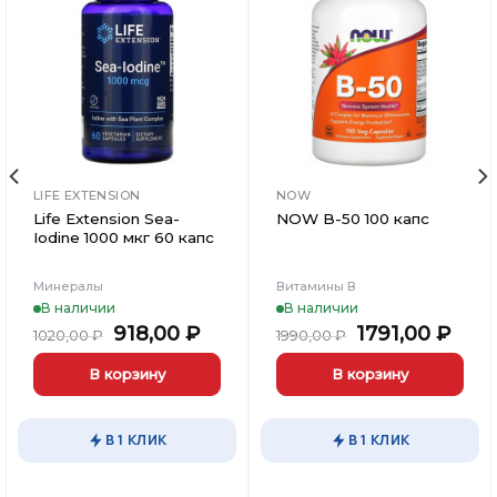
Добавить
Добавить
в
в
Вишлист
Вишлист
LIFE EXTENSION
NOW
Life Extension Sea-
NOW B-50 100 капс
Iodine 1000 мкг 60 капс
Минералы
Витамины В
В наличии
В наличии
Первоначальная
Текущая
Первоначаль
Тек
918,00
₽
1791,00
₽
1020,00
₽
1990,00
₽
цена
цена:
цена
цена
составляла
918,00 ₽.
составляла
1791
В корзину
В корзину
1020,00 ₽.
1990,00 ₽.
В 1 КЛИК
В 1 КЛИК