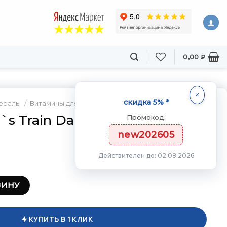
0,00
₽
скидка 5% *
нералы
/
Витамины для мужчин
s Train Daily 180 таб
Промокод:
new202605
Действителен до: 02.08.2026
ne Men`s Train Daily 180 таб
ЗИНУ
КУПИТЬ В 1 КЛИК