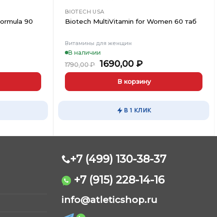
BIOTECH USA
Formula 90
Biotech MultiVitamin for Women 60 таб
Витамины для женщин
В наличии
ьная
ущая
Первоначальная
Текущая
1690,00
₽
1790,00
₽
а:
цена
цена:
,00 ₽.
составляла
1690,00 ₽.
В корзину
1790,00 ₽.
В 1 КЛИК
+7 (499) 130-38-37
+7 (915) 228-14-16
AtleticShop
info@atleticshop.ru
Обычно отвечаем быстро