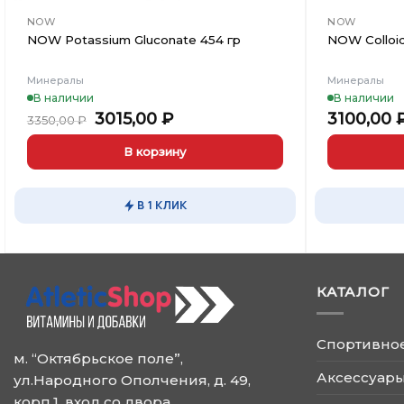
NOW
NOW
NOW Potassium Gluconate 454 гр
NOW Colloid
Минералы
Минералы
В наличии
В наличии
Первоначальная
Текущая
3015,00
₽
3100,00
3350,00
₽
цена
цена:
составляла
3015,00 ₽.
В корзину
3350,00 ₽.
Этот
товар
В 1 КЛИК
имеет
несколько
вариаций.
Опции
КАТАЛОГ
можно
выбрать
на
Спортивно
странице
м. “Октябрьское поле”,
товара.
Аксессуары
ул.Народного Ополчения, д. 49,
корп.1, вход со двора.