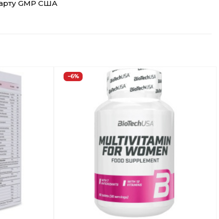
дарту GMP США
−6%
Добавить
Добавить
в
в
Вишлист
Вишлист