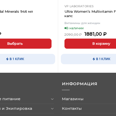
VP LABORATORIES
al Minerals 946 мл
Ultra Women’s Multivitamin 
капс
Витамины для женщин
В наличии
Первоначал
Тек
₽
1881,00
₽
2090,00
₽
цена
цен
составляла
1881
Выбрать
В корзину
2090,00 ₽.
В 1 КЛИК
В 1 КЛИК
ИНФОРМАЦИЯ
е питание
Магазины
 и Экипировка
Контакты