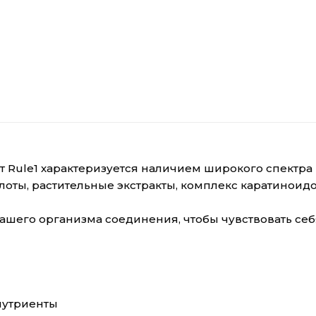
т Rule1 характеризуется наличием широкого спектра 
ты, растительные экстракты, комплекс каратиноид
шего организма соединения, чтобы чувствовать себя
нутриенты