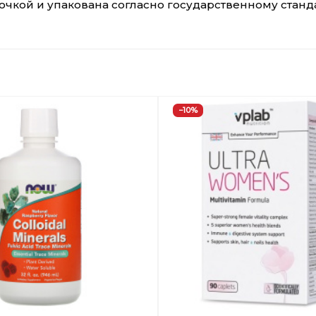
лочкой и упакована согласно государственному стан
−10%
Добавить
в
Вишлист