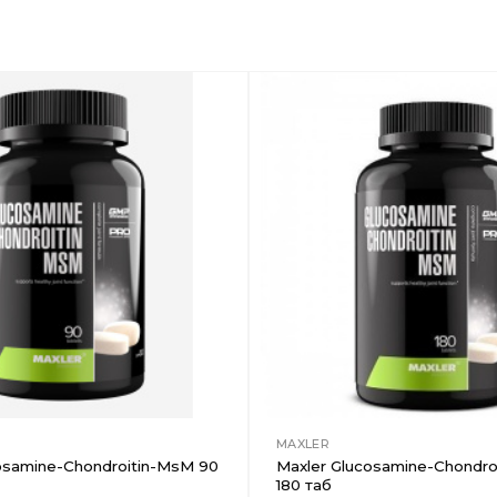
Добавить
в
Вишлист
MAXLER
osamine-Chondroitin-MsM 90
Maxler Glucosamine-Chondr
180 таб