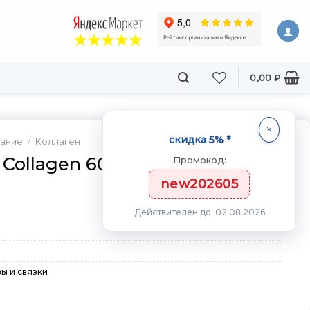
0,00
₽
скидка 5% *
тание
/
Коллаген
I Collagen 60 капс
Промокод:
new202605
Действителен до: 02.08.2026
вы и связки