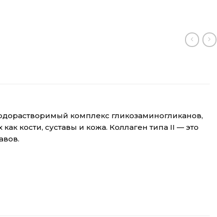
 водорастворимый комплекс гликозаминогликанов,
к кости, суставы и кожа. Коллаген типа II — это
авов.