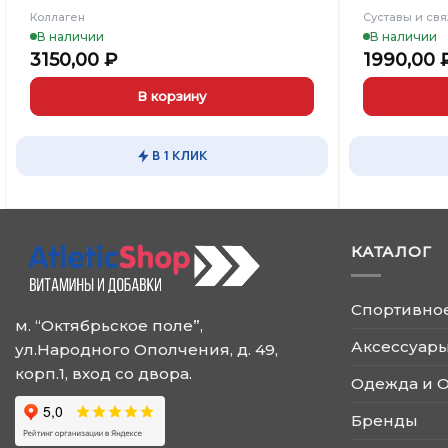
Коллаген
Суставы и свя
В наличии
В наличии
3150,00
₽
1990,00
В корзину
В 1 КЛИК
КАТАЛОГ
Спортивно
м. “Октябрьское поле”,
Аксессуары
ул.Народного Ополчения, д. 49,
корп.1, вход со двора.
Одежда и 
Бренды