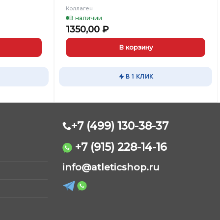
Коллаген
В наличии
1350,00
₽
В корзину
В 1 КЛИК
+7 (499) 130-38-37
+7 (915) 228-14-16
AtleticShop
info@atleticshop.ru
Обычно отвечаем быстро