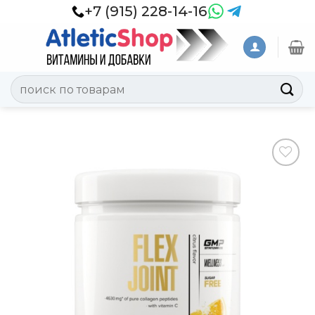
Skip
+7 (915) 228-14-16
to
content
Искать:
Добавить
в
Вишлист