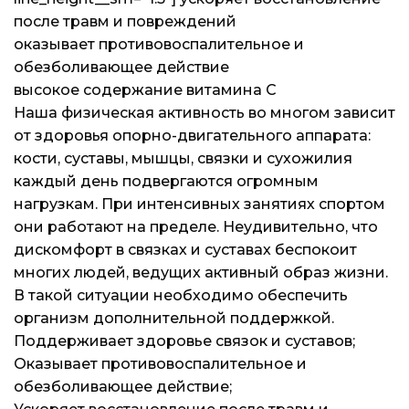
после травм и повреждений
Каталог
Каталог
Каталог
оказывает противовоспалительное и
обезболивающее действие
Бренды
Бренды
Бренды
высокое содержание витамина С
Наша физическая активность во многом зависит
Подарочные сертификаты
Подарочные сертификаты
Подарочные сертификаты
от здоровья опорно-двигательного аппарата:
кости, суставы, мышцы, связки и сухожилия
Магазины
Магазины
Магазины
каждый день подвергаются огромным
нагрузкам. При интенсивных занятиях спортом
Контакты
Контакты
Контакты
они работают на пределе. Неудивительно, что
дискомфорт в связках и суставах беспокоит
многих людей, ведущих активный образ жизни.
Доставка и оплата
Доставка и оплата
Доставка и оплата
В такой ситуации необходимо обеспечить
организм дополнительной поддержкой.
Блог
Блог
Блог
Поддерживает здоровье связок и суставов;
Оказывает противовоспалительное и
обезболивающее действие;