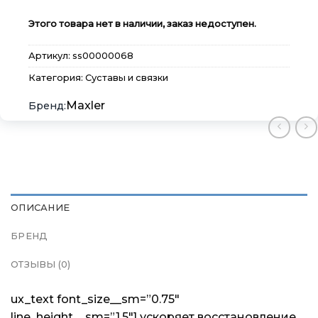
Этого товара нет в наличии, заказ недоступен.
Артикул:
ss00000068
Категория:
Суставы и связки
Maxler
ОПИСАНИЕ
БРЕНД
ОТЗЫВЫ (0)
ux_text font_size__sm=”0.75″
×
×
×
Меню
Меню
Меню
line_height__sm=”1.5″] ускоряет восстановление