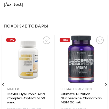
[/ux_text]
ПОХОЖИЕ ТОВАРЫ
−5%
−10%
Добавить
Добавить
в
в
Вишлист
Вишлист
MAXLER
ULTIMATE NUTRITION
Maxler Hyaluronic Acid
Ultimate Nutrition
Complex+OptiMSM 60
Glucosamine Chondroitin
капс
MSM 90 таб
Витамины для женщин
Суставы и связки