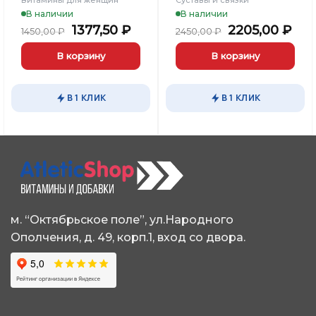
В наличии
В наличии
льная
кущая
Первоначальная
Текущая
Первоначал
Те
1377,50
₽
2205,00
₽
1450,00
₽
2450,00
₽
на:
цена
цена:
цена
цен
41,00 ₽.
составляла
1377,50 ₽.
составляла
220
В корзину
В корзину
1450,00 ₽.
2450,00 ₽.
В 1 КЛИК
В 1 КЛИК
м. “Октябрьское поле”, ул.Народного
Ополчения, д. 49, корп.1, вход со двора.