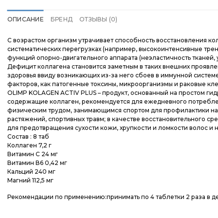
ОПИСАНИЕ
БРЕНД
ОТЗЫВЫ (0)
С возрастом организм утрачивает способность восстановления кол
систематических перегрузках (например, высокоинтенсивные трен
функций опорно-двигательного аппарата (неэластичность тканей, 
Дефицит коллагена становится заметным в таких внешних проявлени
здоровья ввиду возникающих из-за него сбоев в иммунной систем
факторов, как патогенные токсины, микроорганизмы и раковые кл
OLIMP KOLAGEN ACTIV PLUS – продукт, основанный на простом гид
содержащие коллаген, рекомендуется для ежедневного потреблен
физическим трудом, занимающимся спортом для профилактики нар
растяжений, спортивных травм; в качестве восстановительного сред
для предотвращения сухости кожи, хрупкости и ломкости волос и 
Состав : 8 таб
Коллаген 7,2 г
Витамин С 24 мг
Витамин В6 0,42 мг
Кальций 240 мг
Магний 112,5 мг
Рекомендации по применению:принимать по 4 таблетки 2 раза в 