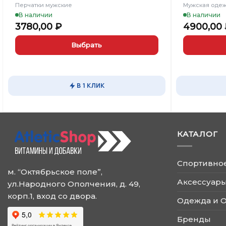
Перчатки мужские
Мужская оде
В наличии
В наличии
3780,00
₽
4900,00
Выбрать
Этот
Этот
товар
товар
имеет
имеет
В 1 КЛИК
несколько
несколько
вариаций.
вариаций.
Опции
Опции
можно
можно
КАТАЛОГ
выбрать
выбрать
на
на
странице
странице
Спортивно
товара.
товара.
м. “Октябрьское поле”,
Аксессуары
ул.Народного Ополчения, д. 49,
корп.1, вход со двора.
Одежда и 
Бренды