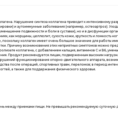
лагена. Нарушение синтеза коллагена приводит к интенсивному разр
ировки) и аутоиммунные заболевания (например, остеоартроз). Ухо
уменьшение подвижности и боли в суставах), но и в дисфункции орга
ях, как морщины, целлюлит, сухость кожи, хрупкость и ломкость ног
е, поскольку коллаген имеет очень большое значение для работы имм
етки. Причину возникновения этих неприятных симптомов можно пре
ролизате коллагена, с добавлением кальция, витаминов С и В6, уме
ия. Продукт рекомендуется лицам, подверженным высоким нагрузка
ушений функционирования опорно-двигательного аппарата, возникн
ства после операций, спортивных травм, переломов; в период интенси
ногтей, а также для поддержания физического здоровья.
день между приемами пищи. Не превышать рекомендуемую суточную д