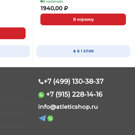
В наличии
1940,00
₽
В корзину
В 1 КЛИК
+7 (499) 130-38-37
+7 (915) 228-14-16
AtleticShop
info@atleticshop.ru
Обычно отвечаем быстро