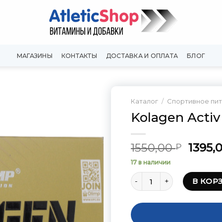
МАГАЗИНЫ
КОНТАКТЫ
ДОСТАВКА И ОПЛАТА
БЛОГ
Каталог
/
Спортивное пи
Kolagen Activ
Добавить
в
Вишлист
Перв
1550,00
1395,
₽
цена
17 в наличии
соста
Количество товара Kolage
1550,0
В КОР