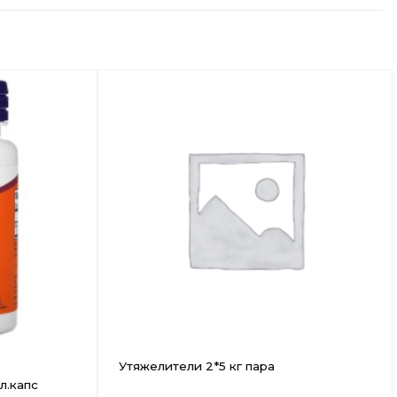
Добавить
Добавить
в
в
Вишлист
Вишлист
Утяжелители 2*5 кг пара
л.капс