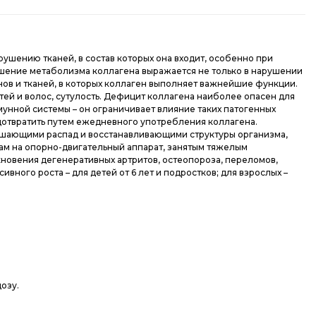
ушению тканей, в состав которых она входит, особенно при
дшение метаболизма коллагена выражается не только в нарушении
нов и тканей, в которых коллаген выполняет важнейшие функции.
тей и волос, сутулость. Дефицит коллагена наиболее опасен для
унной системы – он ограничивает влияние таких патогенных
дотвратить путем ежедневного употребления коллагена.
ньшающими распад и восстанавливающими структуры организма,
м на опорно-двигательный аппарат, занятым тяжелым
овения дегенеративных артритов, остеопороза, переломов,
вного роста – для детей от 6 лет и подростков; для взрослых –
озу.