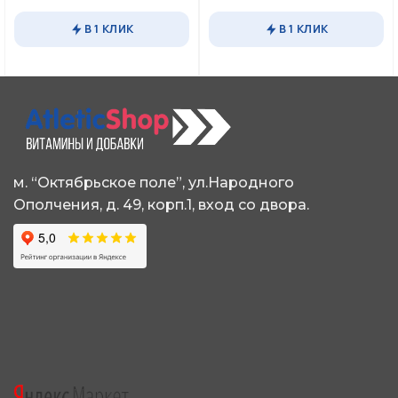
имеет
имеет
В 1 КЛИК
В 1 КЛИК
несколько
несколько
вариаций.
вариаций.
Опции
Опции
можно
можно
выбрать
выбрать
на
на
странице
странице
товара.
товара.
м. “Октябрьское поле”, ул.Народного
Ополчения, д. 49, корп.1, вход со двора.