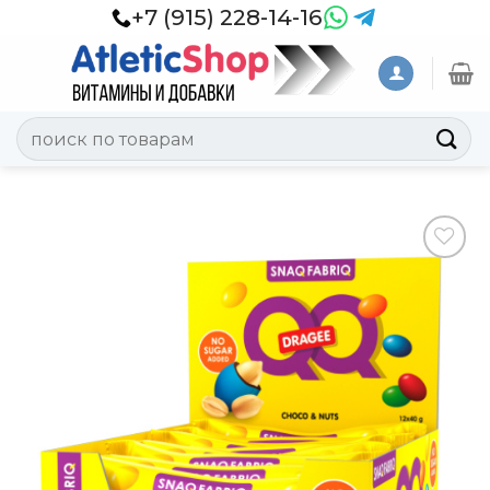
Skip
+7 (915) 228-14-16
to
content
Искать:
Добавить
в
Вишлист