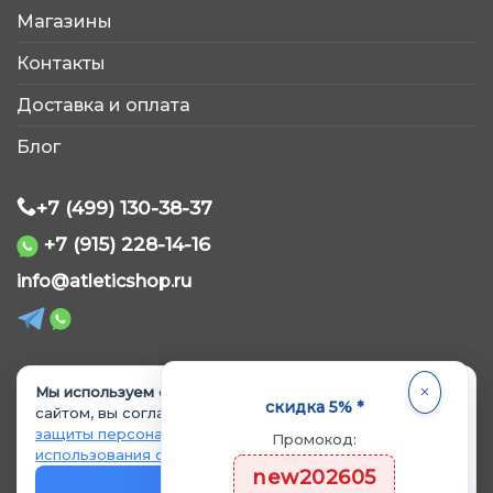
Магазины
AtleticShop
Контакты
Обычно отвечаем быстро
Доставка и оплата
Блог
+7 (499) 130-38-37
+7 (915) 228-14-16
WhatsApp
info@atleticshop.ru
Telegram
ВКонтакте
Мы используем cookie.
Продолжая пользоваться
© 2026 «AtleticShop». Все права защищены
скидка 5% *
сайтом, вы соглашаетесь с
Политикой обработки и
защиты персональных данных
и
Политикой
Промокод:
MAX
использования cookie
.
Политика обработки персональных данных
new202605
Политика использования cookie