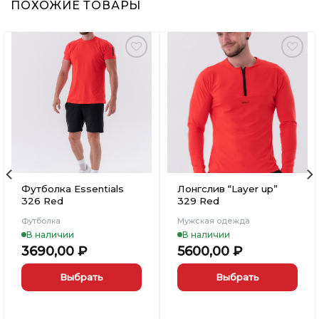
ПОХОЖИЕ ТОВАРЫ
Добавить
Добавить
в
в
Вишлист
Вишлист
Футболка Essentials
Лонгслив “Layer up”
326 Red
329 Red
Футболка
Мужская одежда
В наличии
В наличии
3690,00
₽
5600,00
₽
Выбрать
Выбрать
Этот
Этот
товар
товар