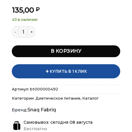
135,00
₽
×
×
×
Меню
Меню
Меню
43 в наличии
Количество товара Драже Snaq Fabriq - Q&Q DRAGEE 
Каталог
Каталог
Каталог
Бренды
Бренды
Бренды
В КОРЗИНУ
Подарочные сертификаты
Подарочные сертификаты
Подарочные сертификаты
КУПИТЬ В 1 КЛИК
Магазины
Магазины
Магазины
Артикул:
bt000000492
Контакты
Контакты
Контакты
Категории:
Диетическое питание
,
Каталог
Snaq Fabriq
Доставка и оплата
Доставка и оплата
Доставка и оплата
Самовывоз: сегодня 08 августа
Блог
Блог
Блог
Бесплатно