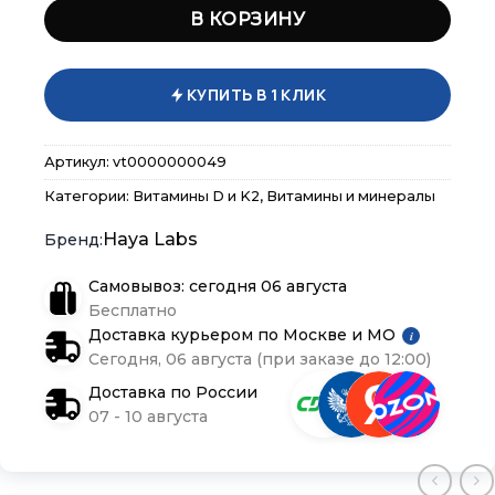
В КОРЗИНУ
КУПИТЬ В 1 КЛИК
Артикул:
vt0000000049
×
×
×
Меню
Меню
Меню
Категории:
Витамины D и K2
,
Витамины и минералы
Haya Labs
Каталог
Каталог
Каталог
Самовывоз: сегодня 06 августа
Бренды
Бренды
Бренды
Бесплатно
Доставка курьером по Москве и МО
i
Сегодня, 06 августа (при заказе до 12:00)
Подарочные сертификаты
Подарочные сертификаты
Подарочные сертификаты
Доставка по России
07 - 10 августа
Магазины
Магазины
Магазины
Контакты
Контакты
Контакты