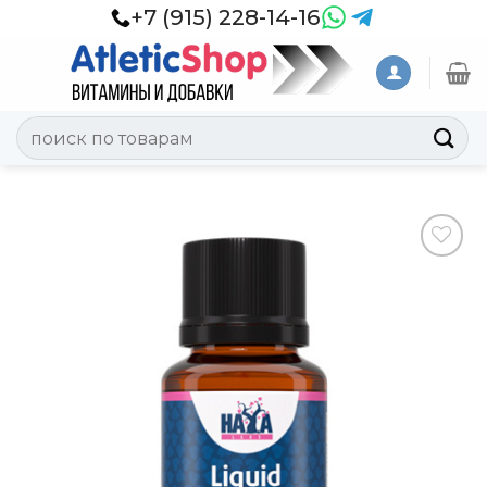
Skip
+7 (915) 228-14-16
to
content
Искать:
Добавить
в
Вишлист