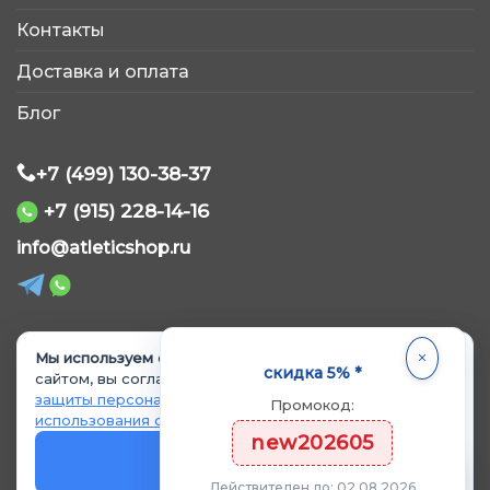
AtleticShop
Контакты
Обычно отвечаем быстро
Доставка и оплата
Блог
+7 (499) 130-38-37
+7 (915) 228-14-16
WhatsApp
info@atleticshop.ru
Telegram
ВКонтакте
Мы используем cookie.
Продолжая пользоваться
© 2026 «AtleticShop». Все права защищены
скидка 5% *
сайтом, вы соглашаетесь с
Политикой обработки и
защиты персональных данных
и
Политикой
Промокод:
MAX
использования cookie
.
Политика обработки персональных данных
new202605
Политика использования cookie
OK
Согласие на обработку данных
Действителен до: 02.08.2026