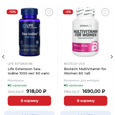
−10%
−6%
Добавить
Добавить
в
в
Вишлист
Вишлист
LIFE EXTENSION
BIOTECH USA
Life Extension Sea-
Biotech MultiVitamin for
Iodine 1000 мкг 60 капс
Women 60 таб
Минералы
Витамины для женщин
В наличии
В наличии
ьная
кущая
Первоначальная
Текущая
Первоначаль
Тек
918,00
₽
1690,00
₽
1020,00
₽
1790,00
₽
а:
цена
цена:
цена
цен
1,00 ₽.
составляла
918,00 ₽.
составляла
1690
В корзину
В корзину
1020,00 ₽.
1790,00 ₽.