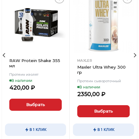
Добавить
Добавить
в
в
Вишлист
Вишлист
RAW Protein Shake 355
MAXLER
мл
Maxler Ultra Whey 300
гр
Протеин изолят
В наличии
Протеин сывороточный
420,00
₽
В наличии
льная
кущая
2350,00
₽
на:
10,00 ₽.
Выбрать
Выбрать
Этот
товар
Этот
имеет
товар
В 1 КЛИК
В 1 КЛИК
несколько
имеет