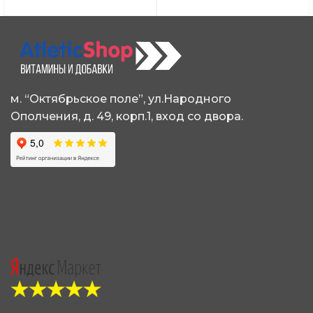
вариаций.
несколько
Опции
вариаций.
можно
Опции
выбрать
можно
на
выбрать
странице
на
товара.
странице
м. “Октябрьское поле”, ул.Народного
товара.
Ополчения, д. 49, корп.1, вход со двора.