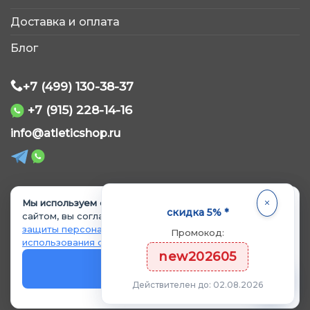
Обычно отвечаем быстро
Доставка и оплата
Блог
+7 (499) 130-38-37
+7 (915) 228-14-16
WhatsApp
info@atleticshop.ru
Telegram
ВКонтакте
Мы используем cookie.
Продолжая пользоваться
© 2026 «AtleticShop». Все права защищены
скидка 5% *
сайтом, вы соглашаетесь с
Политикой обработки и
защиты персональных данных
и
Политикой
Промокод:
MAX
использования cookie
.
Политика обработки персональных данных
new202605
Политика использования cookie
OK
Согласие на обработку данных
Действителен до: 02.08.2026
Согласие на рекламные материалы