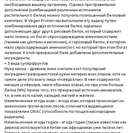
необходимые вашему организму. Однако при правильном
дополнении (комбинацией различных источников
растительного белка) можно получить полноценный белковый
комплекс. В Vegan Protein мы выполнили эту задачу путем
комбинирования двух источников белка, идеально
дополняющих друг друга: рисовый белок, который содержит
мало лизина, но богат серосодержащими аминокислотами
(такими как цистеин и метионин), и гороховый белок, в котором
мало серосодержащих аминокислот, но который при этом богат
лизином. К этой прекрасной базе добавлены дополнительные
ингредиенты.
+ 3 вида суперфруктов
Мука киноа – древние инки считали этот популярный
ингредиент реформистской кухни матерью всех злаков, хотя на
самом деле это всего лишь «псевдозлак». В нем содержится
меньше углеводов, чем в обычных злаках, но при этом больше
белка (16%). Кроме того, это прекрасный источник минералов,
т.к. в нем есть калий, кальций, магний и железо.
Измельченные ягоды асаи – ягода асаи, которая происходит из
амазонских тропических лесов, отличается выдающимся
показателем ORAC (способность поглощать кислородные
радикалы).
Измельченные ягоды годжи – ягода годжи (также известная как
дереза) используется в Китае как афродизиак уже тысячи лет.
Терпкая, ярко-красная ягода, вкус которой напоминает смесь