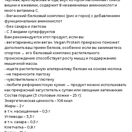
вишни и ежевики, содержит 8 незаменимых аминокислот и
много витамина С.
• Веганский белковый комплекс (рис и горох) с добавлением
функциональных аминокислот
• Без сахара и лактозы
• С 3 видами суперфруктов
Вам рекомендуется этот продукт, если вы:
• вегетарианец или веган. Vegan Protein прекрасно поможет
дополнить ваш прием белков, особенно если вы занимаетесь
спортом → его белковый комплекс растительного
происхождения способствует росту мышц и поддержанию
мышечной массы.
• ищете растительную альтернативу белкам на основе молока.
• не переносите лактозу
• чувствительны к глютену
• любите реформистскую кухню → продукт можно использовать
как прекрасный загуститель к супам или овощным запеканкам.
Состав порции (3 столовые ложки – 25 г):
Энергетическая ценность – 106 ккал
Жиры – 2 г
в т.ч. насыщенные – 0,5 г
Углеводы – 3,3 г
в т.ч. сахара – 0,5 г
Клетчатка – 0,8 г