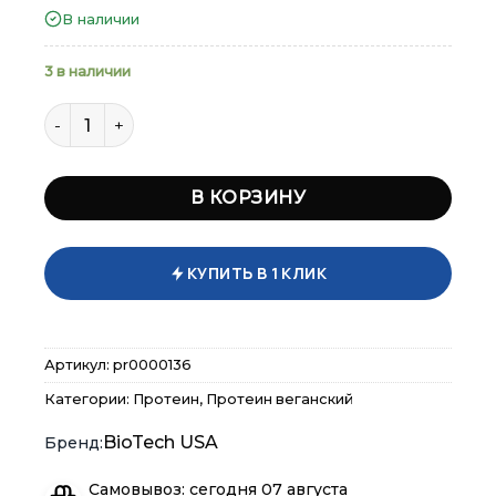
В наличии
500 гр.
3 в наличии
Количество товара Biotech Vegan Protein 500 гр
В КОРЗИНУ
КУПИТЬ В 1 КЛИК
Артикул:
pr0000136
Категории:
Протеин
,
Протеин веганский
×
×
×
Меню
Меню
Меню
BioTech USA
Самовывоз: сегодня 07 августа
Каталог
Каталог
Каталог