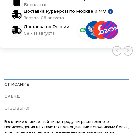
Бесплатно
Доставка курьером по Москве и МО
i
Бренды
Бренды
Бренды
Завтра, 08 августа
Доставка по России
Подарочные сертификаты
Подарочные сертификаты
Подарочные сертификаты
08 - 11 августа
Магазины
Магазины
Магазины
Контакты
Контакты
Контакты
Доставка и оплата
Доставка и оплата
Доставка и оплата
ОПИСАНИЕ
Блог
Блог
Блог
БРЕНД
ОТЗЫВЫ (0)
В отличие от животной пищи, продукты растительного
происхождения не являются полноценными источниками белка,
то есть они не содержат все незаменимые аминокислоты,