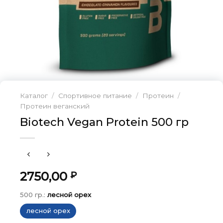
Каталог
/
Спортивное питание
/
Протеин
/
Протеин веганский
Biotech Vegan Protein 500 гр
2750,00
₽
500 гр.:
лесной орех
лесной орех