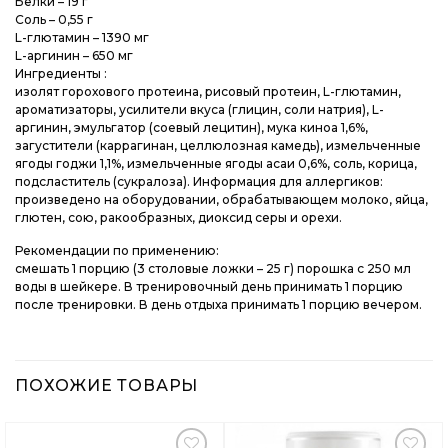
Белки – 19 г
Соль – 0,55 г
L-глютамин – 1390 мг
L-аргинин – 650 мг
Ингредиенты :
изолят горохового протеина, рисовый протеин, L-глютамин,
ароматизаторы, усилители вкуса (глицин, соли натрия), L-
аргинин, эмульгатор (соевый лецитин), мука киноа 1,6%,
загустители (каррагинан, целлюлозная камедь), измельченные
ягоды годжи 1,1%, измельченные ягоды асаи 0,6%, соль, корица,
подсластитель (сукралоза). Информация для аллергиков:
произведено на оборудовании, обрабатывающем молоко, яйца,
глютен, сою, ракообразных, диоксид серы и орехи.
Рекомендации по применению:
смешать 1 порцию (3 столовые ложки – 25 г) порошка с 250 мл
воды в шейкере. В тренировочный день принимать 1 порцию
после тренировки. В день отдыха принимать 1 порцию вечером.
ПОХОЖИЕ ТОВАРЫ