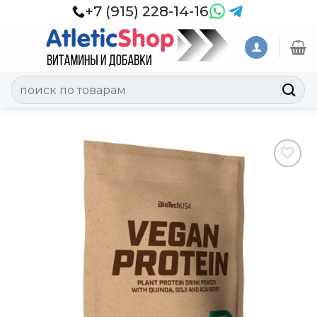
Skip
+7 (915) 228-14-16
to
content
Искать:
Добавить
в
Вишлист