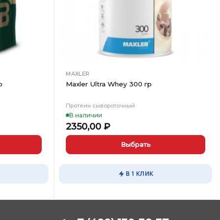
MAXLER
р
Maxler Ultra Whey 300 гр
Протеин сывороточный
В наличии
2350,00
₽
Выбрать
Этот
товар
В 1 КЛИК
имеет
несколько
вариаций.
Опции