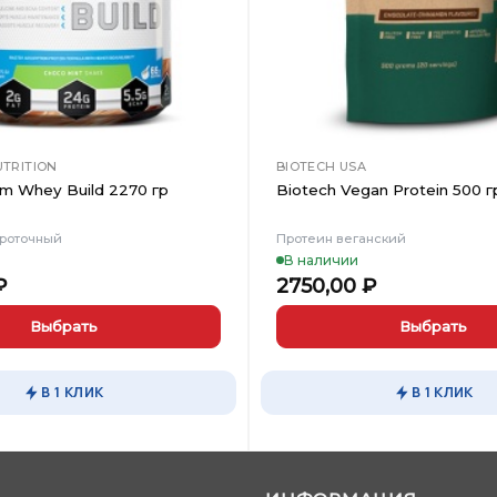
UTRITION
BIOTECH USA
um Whey Build 2270 гр
Biotech Vegan Protein 500 г
роточный
Протеин веганский
В наличии
₽
2750,00
₽
Выбрать
Выбрать
Этот
товар
В 1 КЛИК
В 1 КЛИК
имеет
несколько
вариаций.
Опции