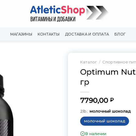
МАГАЗИНЫ
КОНТАКТЫ
ДОСТАВКА И ОПЛАТА
БЛОГ
Каталог
/
Спортивное пи
Optimum Nutr
Добавить
гр
в
Вишлист
7790,00
₽
2lb.:
молочный шоколад
молочный шоколад
В наличии