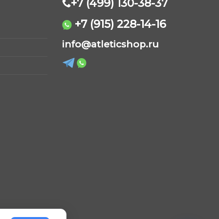
можно
+7 (499) 130-38-37
выбрать
на
+7 (915) 228-14-16
странице
AtleticShop
товара.
info@atleticshop.ru
Обычно отвечаем быстро
WhatsApp
Telegram
ВКонтакте
MAX