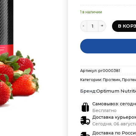
2lb.
1 в наличии
Количество товара Optimu
В КОР
Артикул:
pr0000381
Категории:
Протеин
,
Проте
Optimum Nutrit
Самовывоз: сегодн
Бесплатно
Доставка курьеро
Сегодня, 06 августа
Доставка по Росс