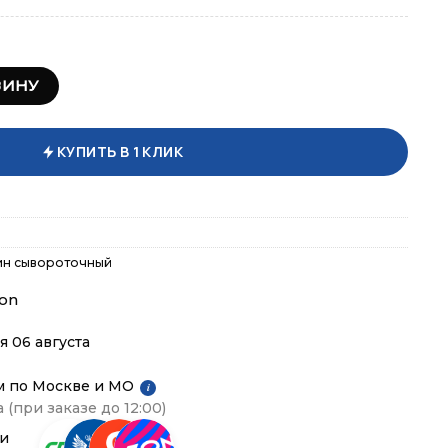
m Nutrition 100% Gold Standard 910 гр
ЗИНУ
КУПИТЬ В 1 КЛИК
ин сывороточный
ion
я 06 августа
м по Москве и МО
i
 (при заказе до 12:00)
ии