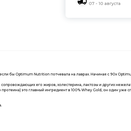
07 - 10 августа
 если бы Optimum Nutrition потчевала на лаврах. Начиная с 90х Opt
 сопровождающих его жиров, холестерина, лактозы и других нежела
о протеина) это главный ингредиент в 100% Whey Gold, он один уже сп
а.