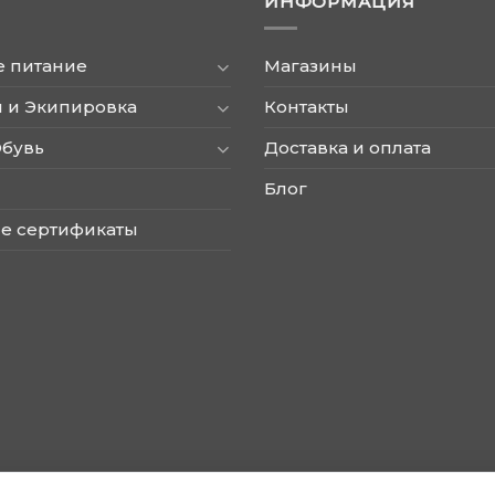
ИНФОРМАЦИЯ
можно
выбрать
на
е питание
Магазины
странице
товара.
 и Экипировка
Контакты
Обувь
Доставка и оплата
Блог
е сертификаты