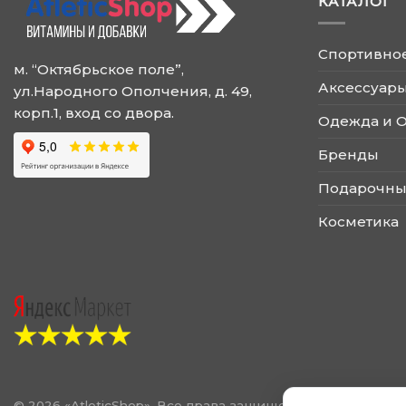
КАТАЛОГ
можно
можно
выбрать
выбрать
на
на
Спортивно
странице
странице
м. “Октябрьское поле”,
товара.
товара.
Аксессуары
ул.Народного Ополчения, д. 49,
корп.1, вход со двора.
Одежда и 
Бренды
Подарочны
Косметика
© 2026 «AtleticShop». Все права защищены