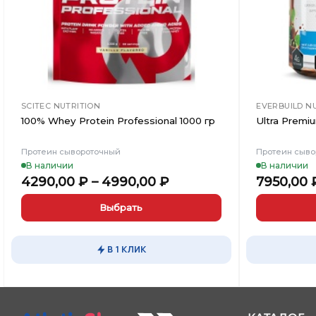
SCITEC NUTRITION
EVERBUILD N
100% Whey Protein Professional 1000 гр
Ultra Premi
Протеин сывороточный
Протеин сыво
В наличии
В наличии
4290,00
₽
–
4990,00
₽
7950,00
Выбрать
Этот
Этот
товар
товар
В 1 КЛИК
имеет
имеет
несколько
несколько
вариаций.
вариаций.
Опции
Опции