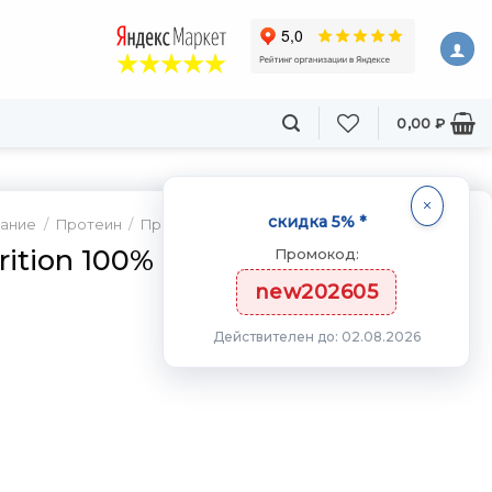
0,00
₽
скидка 5% *
тание
/
Протеин
/
Протеин сывороточный
ition 100% Gold Standard 910
Промокод:
new202605
Действителен до: 02.08.2026