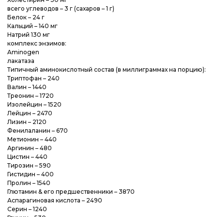
всего углеводов – 3 г (сахаров – 1 г)
Белок – 24 г
Кальций – 140 мг
Натрий 130 мг
комплекс энзимов:
Aminogen
лакатаза
Типичный аминокислотный состав (в миллиграммах на порцию):
Триптофан – 240
Валин – 1440
Треонин – 1720
Изолейцин – 1520
Лейцин – 2470
Лизин – 2120
Фенилаланин – 670
Метионин – 440
Аргинин – 480
Цистин – 440
Тирозин – 590
Гистидин – 400
Пролин – 1540
Глютамин & его предшественники – 3870
Аспарагиновая кислота – 2490
Серин – 1240