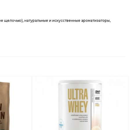
ое щелочью), натуральные и искусственные ароматизаторы,
Добавить
Добавить
в
в
Вишлист
Вишлист