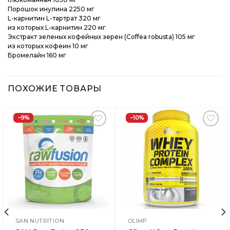
Порошок инулина 2250 мг
L-карнитин L-тартрат 320 мг
из которых L-карнитин 220 мг
Экстракт зеленых кофейных зерен (Coffea robusta) 105 мг
из которых кофеин 10 мг
Бромелайн 160 мг
ПОХОЖИЕ ТОВАРЫ
−9%
−10%
Добавить
Добавить
в
в
Вишлист
Вишлист
SAN NUTRITION
OLIMP