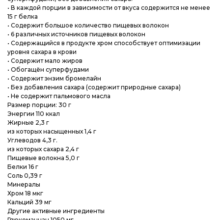
• В каждой порции в зависимости от вкуса содержится не менее
15 г белка
• Содержит большое количество пищевых волокон
• 6 различных источников пищевых волокон
• Содержащийся в продукте хром способствует оптимизации
уровня сахара в крови
• Содержит мало жиров
• Обогащён суперфудами
• Содержит энзим бромелайн
• Без добавления сахара (содержит природные сахара)
• Не содержит пальмового масла
Размер порции: 30 г
Энергии 110 ккал
Жирные 2,3 г
из которых насыщенных 1,4 г
Углеводов 4,3 г.
из которых сахара 2,4 г
Пищевые волокна 5,0 г
Белки 16 г
Соль 0,39 г
Минералы
Хром 18 мкг
Кальций 39 мг
Другие активные ингредиенты
Глюкоманнан 1050 мг