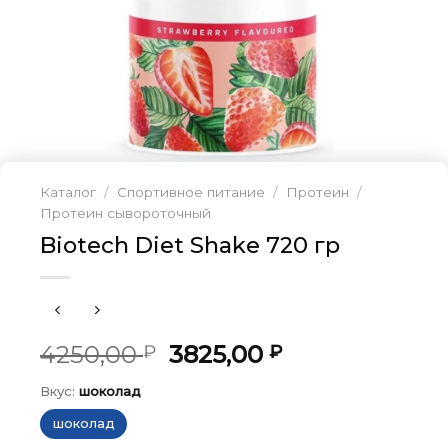
Каталог
/
Спортивное питание
/
Протеин
/
Протеин сывороточный
Biotech Diet Shake 720 гр
Первоначальная
Текущая
4250,00
3825,00
₽
₽
цена
цена:
Вкус:
шоколад
составляла
3825,00 ₽.
4250,00 ₽.
шоколад