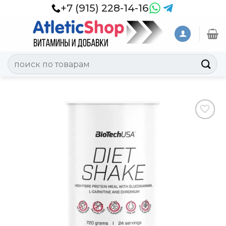
Skip
+7 (915) 228-14-16
to
content
Искать:
Добавить
в
Вишлист