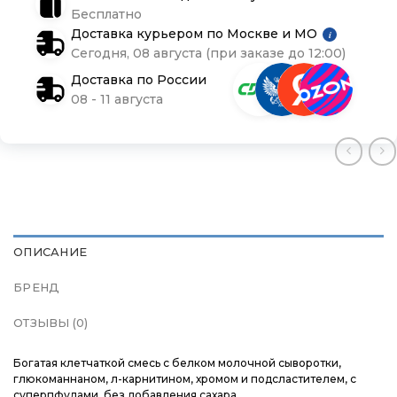
Бесплатно
Контакты
Контакты
Контакты
Доставка курьером по Москве и МО
i
Сегодня, 08 августа (при заказе до 12:00)
Доставка и оплата
Доставка и оплата
Доставка и оплата
Доставка по России
08 - 11 августа
Блог
Блог
Блог
ОПИСАНИЕ
БРЕНД
ОТЗЫВЫ (0)
Богатая клетчаткой смесь с белком молочной сыворотки,
глюкоманнаном, л-карнитином, хромом и подсластителем, с
суперпфудами, без добавления сахара.