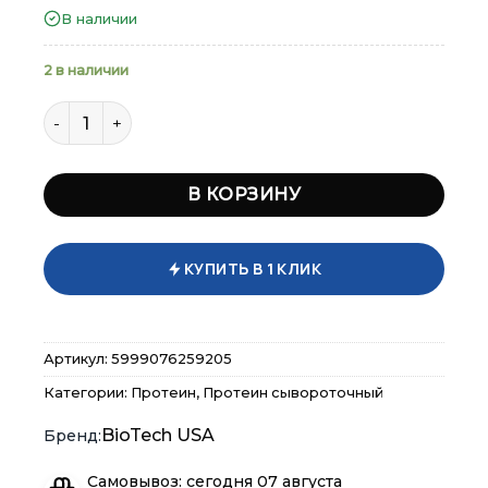
В наличии
Вкус
2 в наличии
Количество товара Biotech Diet Shake 720 гр
В КОРЗИНУ
×
×
×
Меню
Меню
Меню
КУПИТЬ В 1 КЛИК
Каталог
Каталог
Каталог
Бренды
Бренды
Бренды
Артикул:
5999076259205
Категории:
Протеин
,
Протеин сывороточный
Подарочные сертификаты
Подарочные сертификаты
Подарочные сертификаты
BioTech USA
Магазины
Магазины
Магазины
Самовывоз: сегодня 07 августа