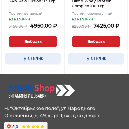
SAN Raw Fusion 930 гр
Olimp Whey Protein
Complex 1800 гр
Протеин веганский
Протеин сывороточный
В наличии
В наличии
Первоначальная
Текущая
Первоначал
Те
4950,00
₽
7425,00
₽
5450,00
₽
8250,00
₽
цена
цена:
цена
цен
составляла
4950,00 ₽.
составляла
742
5450,00 ₽.
8250,00 ₽.
Выбрать
Выбрать
Этот
Этот
товар
товар
В 1 КЛИК
В 1 КЛИК
имеет
имеет
несколько
несколько
вариаций.
вариаций.
Опции
Опции
можно
можно
выбрать
выбрать
на
на
странице
странице
м. “Октябрьское поле”, ул.Народного
товара.
товара.
Ополчения, д. 49, корп.1, вход со двора.