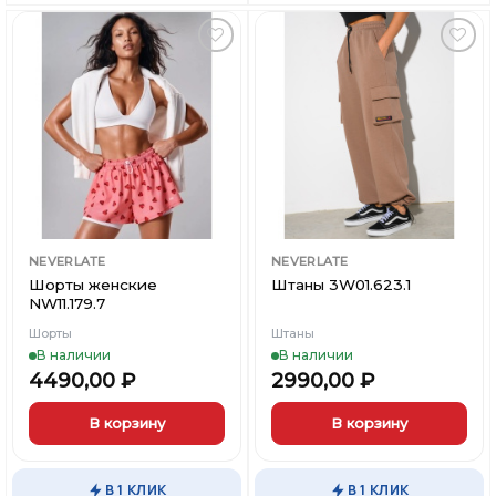
несколько
несколько
вариаций.
вариаций.
Опции
Опции
можно
можно
Добавить
Добавить
выбрать
выбрать
в
в
Вишлист
Вишлист
на
на
странице
странице
товара.
товара.
NEVERLATE
NEVERLATE
Шорты женские
Штаны 3W01.623.1
NW11.179.7
Шорты
Штаны
В наличии
В наличии
4490,00
₽
2990,00
₽
В корзину
В корзину
Этот
Этот
товар
товар
В 1 КЛИК
В 1 КЛИК