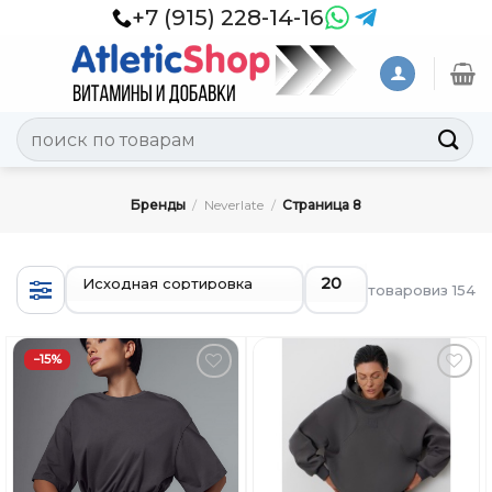
Skip
+7 (915) 228-14-16
to
content
Искать:
Бренды
/
Neverlate
/
Страница 8
товаров
из 154
−15%
Добавить
Добавить
в
в
Вишлист
Вишлист