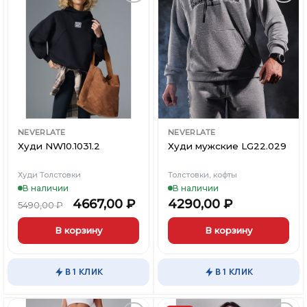
Опции
Опции
можно
можно
Добавить
Добавить
выбрать
выбрать
в
в
Вишлист
Вишлист
на
на
странице
странице
товара.
товара.
NEVERLATE
NEVERLATE
Худи NW10.1031.2
Худи мужские LG22.029
Худи Толстовки
Толстовки, кофты
В наличии
В наличии
4667,00
₽
4290,00
₽
5490,00
₽
В корзину
В корзину
Этот
Этот
товар
товар
В 1 КЛИК
В 1 КЛИК
имеет
имеет
несколько
несколько