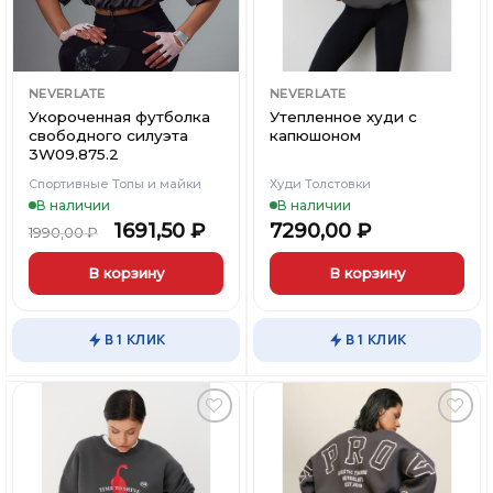
NEVERLATE
NEVERLATE
Укороченная футболка
Утепленное худи с
свободного силуэта
капюшоном
3W09.875.2
Спортивные Топы и майки
Худи Толстовки
В наличии
В наличии
1691,50
₽
7290,00
₽
1990,00
₽
В корзину
В корзину
Этот
Этот
товар
товар
В 1 КЛИК
В 1 КЛИК
имеет
имеет
несколько
несколько
вариаций.
вариаций.
Опции
Опции
можно
можно
Добавить
Добавить
выбрать
выбрать
в
в
Вишлист
Вишлист
на
на