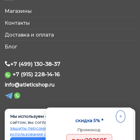
Магазины
AtleticShop
Контакты
Обычно отвечаем быстро
Доставка и оплата
Блог
+7 (499) 130-38-37
+7 (915) 228-14-16
WhatsApp
info@atleticshop.ru
Telegram
ВКонтакте
Мы используем cookie.
Продолжая пользоваться
© 2026 «AtleticShop». Все права защищены
скидка 5% *
сайтом, вы соглашаетесь с
Политикой обработки и
защиты персональных данных
и
Политикой
Промокод:
MAX
использования cookie
.
Политика обработки персональных данных