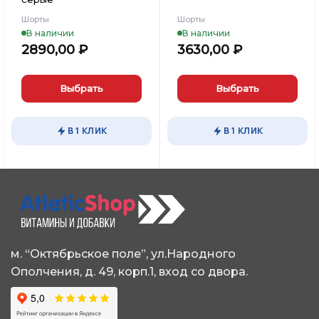
Шорты
Шорты
В наличии
В наличии
2890,00
₽
3630,00
₽
Выбрать
Выбрать
Этот
Этот
товар
товар
В 1 КЛИК
В 1 КЛИК
имеет
имеет
несколько
несколько
вариаций.
вариаций.
Опции
Опции
можно
можно
выбрать
выбрать
на
на
странице
странице
м. “Октябрьское поле”, ул.Народного
товара.
товара.
Ополчения, д. 49, корп.1, вход со двора.