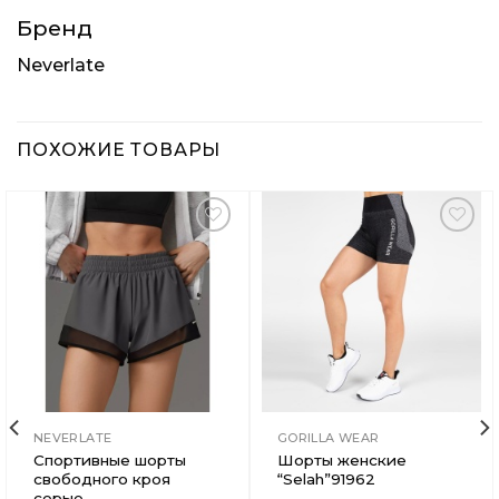
Бренд
Neverlate
ПОХОЖИЕ ТОВАРЫ
Добавить
Добавить
в
в
Вишлист
Вишлист
NEVERLATE
GORILLA WEAR
Спортивные шорты
Шорты женские
свободного кроя
“Selah”91962
серые