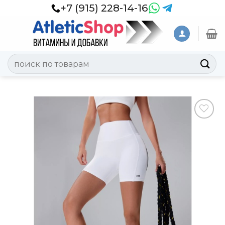
Skip
+7 (915) 228-14-16
to
content
Искать:
Добавить
в
Вишлист