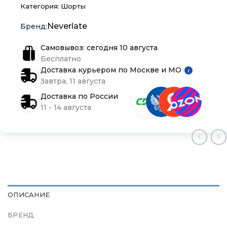
Доставка и оплата
Доставка и оплата
Доставка и оплата
Категория:
Шорты
Neverlate
Блог
Блог
Блог
Самовывоз: сегодня 10 августа
Бесплатно
Доставка курьером по Москве и МО
i
Завтра, 11 августа
Доставка по России
11 - 14 августа
ОПИСАНИЕ
БРЕНД