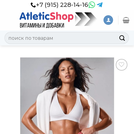
Skip
+7 (915) 228-14-16
to
content
Искать:
Добавить
в
Вишлист