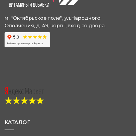
выбрать
выбрать
на
на
странице
странице
м. “Октябрьское поле”, ул.Народного
товара.
товара.
Ополчения, д. 49, корп.1, вход со двора.
КАТАЛОГ