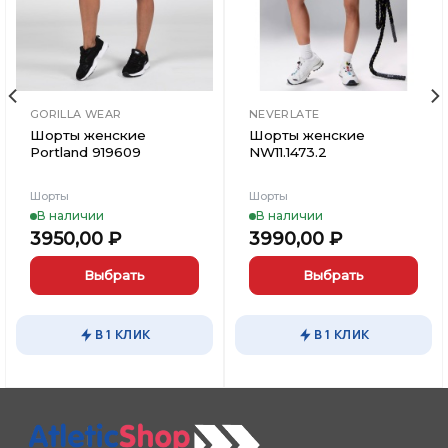
GORILLA WEAR
NEVERLATE
Шорты женские
Шорты женские
Portland 919609
NW11.1473.2
Шорты
Шорты
В наличии
В наличии
3950,00
₽
3990,00
₽
Выбрать
Выбрать
Этот
Этот
товар
товар
В 1 КЛИК
В 1 КЛИК
имеет
имеет
несколько
несколько
вариаций.
вариаций.
Опции
Опции
можно
можно