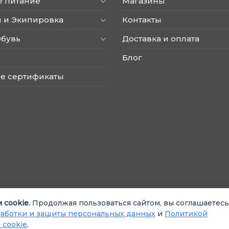
е питание
Магазины
странице
товара.
 и Экипировка
Контакты
Обувь
Доставка и оплата
Блог
е сертификаты
 cookie.
Продолжая пользоваться сайтом, вы соглашаетесь
аботки и защиты персональных данных
и
Политикой
 cookie
.
ьзования cookie
Согласие на обработку данных
Согласие на ре