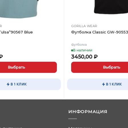
R
GORILLA WEAR
ulsa”90567 Blue
Футболка Classic GW-90553
Футболка
В наличии
₽
3450,00
₽
Выбрать
Выбрать
Этот
товар
В 1 КЛИК
В 1 КЛИК
имеет
несколько
вариаций.
Опции
ИНФОРМАЦИЯ
можно
выбрать
на