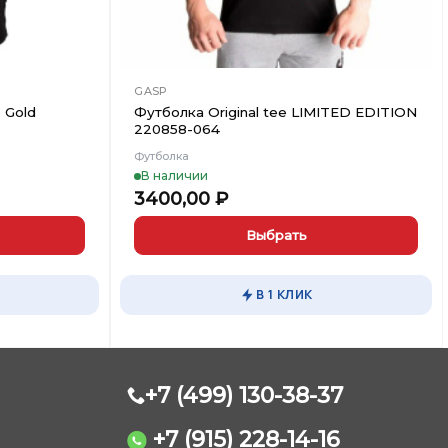
GASP
 Gold
Футболка Original tee LIMITED EDITION
220858-064
Футболка
В наличии
3400,00
₽
Выбрать
Этот
товар
В 1 КЛИК
имеет
несколько
вариаций.
Опции
можно
+7 (499) 130-38-37
выбрать
на
+7 (915) 228-14-16