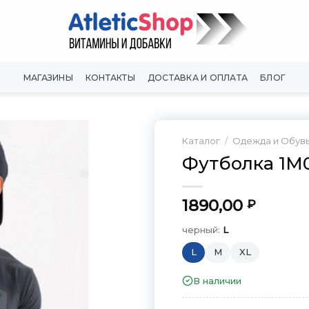
МАГАЗИНЫ
КОНТАКТЫ
ДОСТАВКА И ОПЛАТА
БЛОГ
Каталог
/
Одежда и Обув
Футболка 1M0
Добавить
в
Вишлист
1890,00
₽
черный:
L
L
M
XL
В наличии
черный