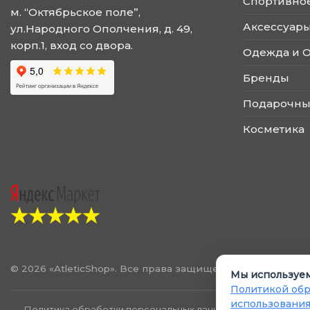
Спортивно
странице
странице
м. “Октябрьское поле”,
товара.
товара.
Аксессуары
ул.Народного Ополчения, д. 49,
корп.1, вход со двора.
Одежда и 
Бренды
Подарочны
Косметика
© 2026 «AtleticShop». Все права защищены
Мы используем
Политикой обр
использования
Политика обработки персональных данных
Политика испол