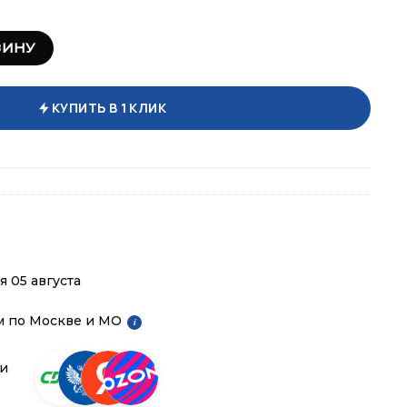
лка 1M09.017.3
ЗИНУ
КУПИТЬ В 1 КЛИК
я 05 августа
м по Москве и МО
i
ии