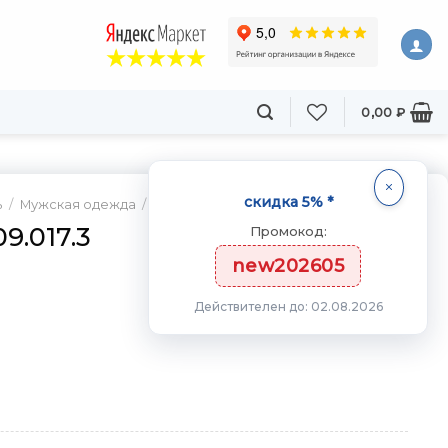
0,00
₽
скидка 5% *
ь
/
Мужская одежда
/
Футболка
9.017.3
Промокод:
new202605
Действителен до: 02.08.2026