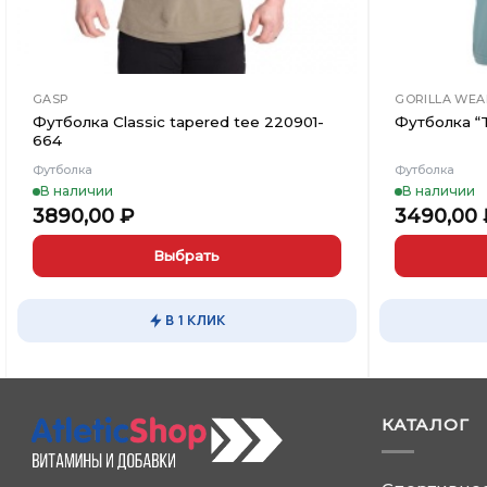
GASP
GORILLA WEA
Футболка Classic tapered tee 220901-
Футболка “T
664
Футболка
Футболка
В наличии
В наличии
3890,00
₽
3490,00
Выбрать
Этот
Этот
товар
товар
В 1 КЛИК
имеет
имеет
несколько
несколько
вариаций.
вариаций.
Опции
Опции
КАТАЛОГ
можно
можно
выбрать
выбрать
на
на