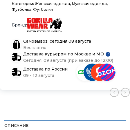
Доставка и оплата
Доставка и оплата
Доставка и оплата
Категории:
Женская одежда
,
Мужская одежда
,
Футболка
,
Футболки
Блог
Блог
Блог
Самовывоз: сегодня 08 августа
Бесплатно
Доставка курьером по Москве и МО
i
Сегодня, 09 августа (при заказе до 12:00)
Доставка по России
09 - 12 августа
ОПИСАНИЕ