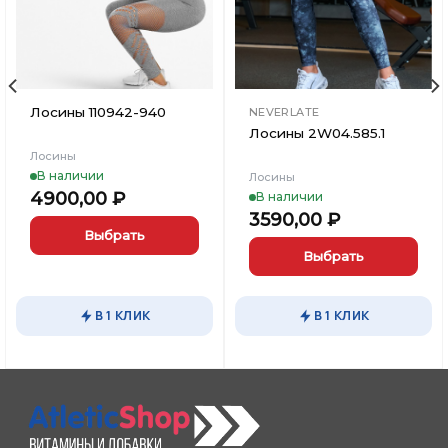
Лосины 110942-940
NEVERLATE
Лосины 2W04.585.1
Лосины
В наличии
Лосины
4900,00
₽
В наличии
3590,00
₽
Выбрать
Выбрать
Этот
товар
Этот
имеет
товар
В 1 КЛИК
В 1 КЛИК
несколько
имеет
вариаций.
несколько
Опции
вариаций.
можно
Опции
выбрать
можно
на
выбрать