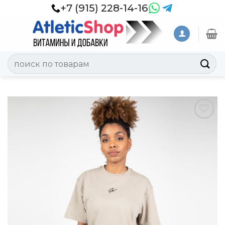
Skip
+7 (915) 228-14-16
to
content
Искать:
Добавить
в
Вишлист