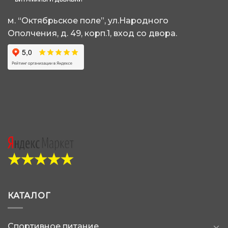
странице
на
товара.
странице
м. “Октябрьское поле”, ул.Народного
товара.
Ополчения, д. 49, корп.1, вход со двора.
КАТАЛОГ
Спортивное питание