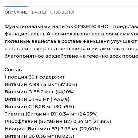
ОПИСАНИЕ
БРЕНД
ОТЗЫВЫ (0)
Функциональный напиток GINSENG SHOT представля
функциональный напиток выступает в роли иммуно
полезные вещества в составе женьшеня улучшают
сочетание экстракта женьшеня и витаминов в соста
благоприятное воздействие на течение всех проце
Состав
1 порция 30 г содержит
Витамин А 994,5 мкг (37,30%)
Витамин D 88,2 мкг (44,10%)
Витамин Е 1,48 мг (14,78%)
Витамин С 18,28 мг (30,46%)
Тиамин (Витамин В1) 0,34 мг (24,33%)
Рибофлавин (Витамин В2) 0,34 мг (21,38%)
Ниацин (Витамин В3) 3,96 мг (22,00%)
Витамин В6 0,36 мг (18,02%)