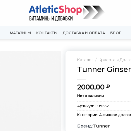
МАГАЗИНЫ
КОНТАКТЫ
ДОСТАВКА И ОПЛАТА
БЛОГ
Каталог
/
Красота и Долг
Tunner Ginse
Добавить
в
Вишлист
2000,00
₽
Нет в наличии
Артикул:
TU9662
Категории:
Активное долго
Tunner