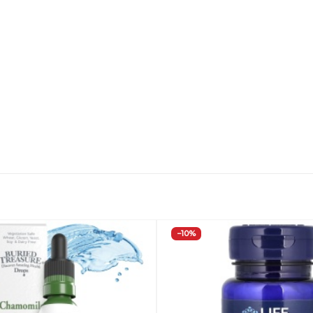
−10%
Добавить
в
Вишлист