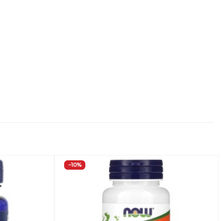
−10%
Добавить
Добавить
в
в
Вишлист
Вишлист