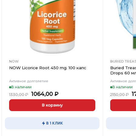
NOW
BURIED TREA
NOW Licorice Root 450 mg. 100 капс
Buried Trea
Drops 60 м
Активное долголетие
Активное дол
В наличии
В наличии
Первоначальная
Текущая
П
1064,00
₽
1
1330,00
₽
2150,00
₽
цена
цена:
ц
составляла
1064,00 ₽.
с
В корзину
1330,00 ₽.
2
В 1 КЛИК