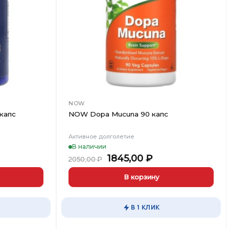
NOW
капс
NOW Dopa Mucuna 90 капс
Активное долголетие
В наличии
ная
ущая
Первоначальная
Текущая
1845,00
₽
2050,00
₽
а:
цена
цена:
,00 ₽.
составляла
1845,00 ₽.
В корзину
2050,00 ₽.
В 1 КЛИК