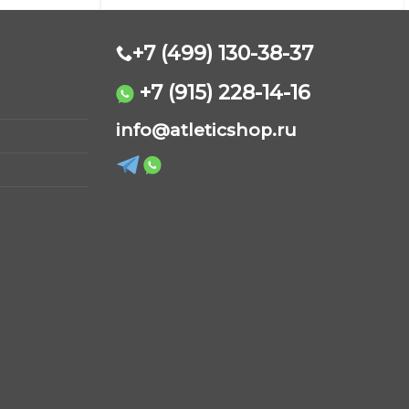
+7 (499) 130-38-37
+7 (915) 228-14-16
AtleticShop
info@atleticshop.ru
Обычно отвечаем быстро
WhatsApp
Telegram
ВКонтакте