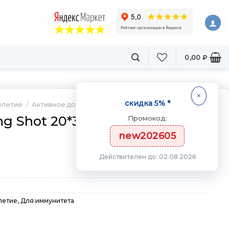
0,00
₽
скидка 5% *
олетие
/
Активное долголетие
ng Shot 20*30 мл
Промокод:
new202605
Действителен до: 02.08.2026
летие
,
Для иммунитета