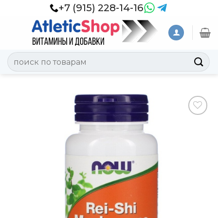
Skip
+7 (915) 228-14-16
to
content
Искать:
Добавить
в
Вишлист