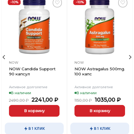
−10%
−10%
Добавить
Добавить
в
в
Вишлист
Вишлист
NOW
NOW
NOW Candida Support
NOW Astragalus 500mg.
90 капсул
100 капс
Активное долголетие
Активное долголетие
В наличии
В наличии
льная
кущая
Первоначальная
Текущая
Первоначаль
Тек
2241,00
₽
1035,00
₽
2490,00
₽
1150,00
₽
на:
цена
цена:
цена
цена
01,00 ₽.
составляла
2241,00 ₽.
составляла
1035
В корзину
В корзину
2490,00 ₽.
1150,00 ₽.
В 1 КЛИК
В 1 КЛИК