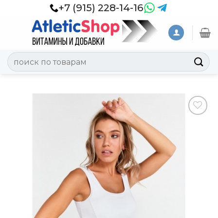
Skip
+7 (915) 228-14-16
to
content
Искать:
Добавить
в
Вишлист