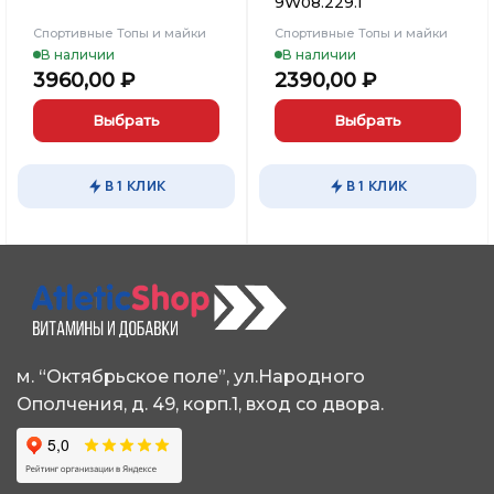
9W08.229.1
Спортивные Топы и майки
Спортивные Топы и майки
В наличии
В наличии
3960,00
₽
2390,00
₽
Выбрать
Выбрать
Этот
Этот
товар
товар
В 1 КЛИК
В 1 КЛИК
имеет
имеет
несколько
несколько
вариаций.
вариаций.
Опции
Опции
можно
можно
выбрать
выбрать
на
на
странице
странице
м. “Октябрьское поле”, ул.Народного
товара.
товара.
Ополчения, д. 49, корп.1, вход со двора.