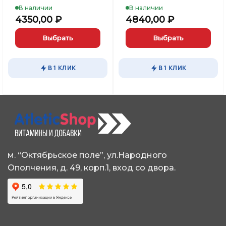
В наличии
В наличии
4350,00
₽
4840,00
₽
Выбрать
Выбрать
Этот
Этот
товар
товар
В 1 КЛИК
В 1 КЛИК
имеет
имеет
несколько
несколько
вариаций.
вариаций.
Опции
Опции
можно
можно
выбрать
выбрать
на
на
странице
странице
м. “Октябрьское поле”, ул.Народного
товара.
товара.
Ополчения, д. 49, корп.1, вход со двора.