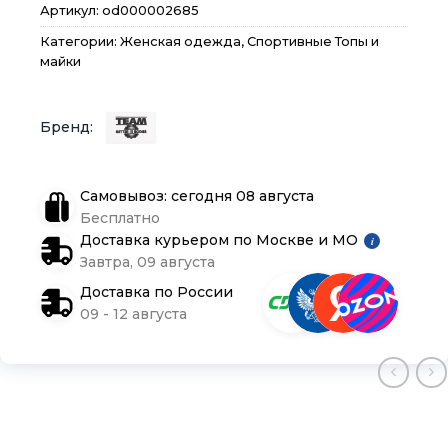
Артикул:
od000002685
Подарочные сертификаты
Подарочные сертификаты
Подарочные сертификаты
Категории:
Женская одежда
,
Спортивные Топы и
майки
Магазины
Магазины
Магазины
Контакты
Контакты
Контакты
Доставка и оплата
Доставка и оплата
Доставка и оплата
Самовывоз: сегодня 08 августа
Бесплатно
Блог
Блог
Блог
Доставка курьером по Москве и МО
i
Завтра, 09 августа
Доставка по России
09 - 12 августа