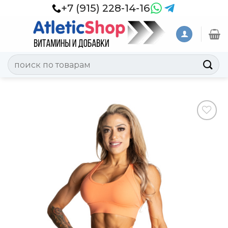
Skip
+7 (915) 228-14-16
to
content
Искать:
Добавить
в
Вишлист