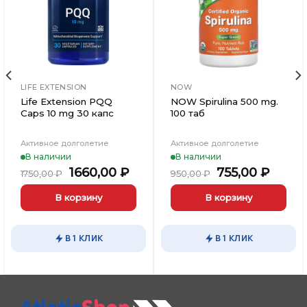
LIFE EXTENSION
NOW
Life Extension PQQ
NOW Spirulina 500 mg.
Caps 10 mg 30 капс
100 таб
Активное долголетие
Активное долголетие
В наличии
В наличии
ьная
екущая
Первоначальная
Текущая
Первоначаль
Теку
1660,00
₽
755,00
₽
1750,00
₽
950,00
₽
на:
цена
цена:
цена
цена:
40,00 ₽.
составляла
1660,00 ₽.
составляла
755,00
В корзину
В корзину
1750,00 ₽.
950,00 ₽.
В 1 КЛИК
В 1 КЛИК