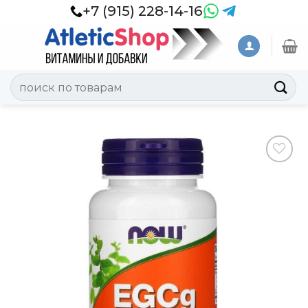
Skip
+7 (915) 228-14-16
to
content
Искать:
Добавить
в
Вишлист