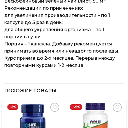
Бескофеиновый зелёный чай (лист) 50 мг
Рекомендации по применению:
для увеличения производительности – по 1
капсуле до 3 раз в день;
для общего укрепления организма – по 1
порции в сутки.
Порция – 1 капсула. Добавку рекомендуется
принимать во время или незадолго после еды.
Курс приема до 2-х месяцев. Перерыв между
повторными курсами 1-2 месяца.
ПОХОЖИЕ ТОВАРЫ
−5%
−21%
Добавить
Добавить
в
в
Вишлист
Вишлист