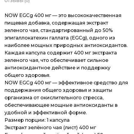
ОТЗЫВЫ (0)
Доставка и оплата
Доставка и оплата
Доставка и оплата
NOW EGCg 400 мг — это высококачественная
Блог
Блог
Блог
пищевая добавка, содержащая экстракт
зеленого чая, стандартированный до 50%
эпигаллокатехин галлата (EGCg), одного из
наиболее мощных природных антиоксидантов.
Каждая капсула содержит 400 мг экстракта
зеленого чая, что обеспечивает сильное
антиоксидантное действие и поддержку
общего здоровья.
NOW EGCg 400 мг — эффективное средство для
поддержания общего здоровья и защиты
организма от окислительного стресса,
обеспечивающее мощные антиоксиданты в
удобной и эффективной форме.
Размер порции: 1 капсула
Экстракт зелёного чая (лист) 400 мг