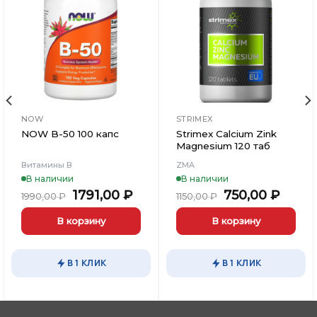
Добавить
Добавить
в
в
Вишлист
Вишлист
NOW
STRIMEX
NOW B-50 100 капс
Strimex Calcium Zink
Magnesium 120 таб
Витамины В
ZMA
В наличии
В наличии
Первоначальная
Текущая
Первоначаль
Теку
1791,00
₽
750,00
₽
1990,00
₽
1150,00
₽
цена
цена:
цена
цена:
составляла
1791,00 ₽.
составляла
750,0
В корзину
В корзину
1990,00 ₽.
1150,00 ₽.
В 1 КЛИК
В 1 КЛИК