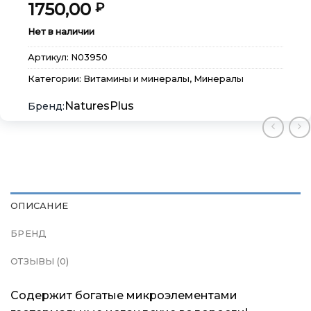
1750,00
₽
×
×
×
Меню
Меню
Меню
Нет в наличии
Артикул:
N03950
Каталог
Каталог
Каталог
Категории:
Витамины и минералы
,
Минералы
Бренды
Бренды
Бренды
NaturesPlus
Подарочные сертификаты
Подарочные сертификаты
Подарочные сертификаты
Магазины
Магазины
Магазины
ОПИСАНИЕ
Контакты
Контакты
Контакты
БРЕНД
Доставка и оплата
Доставка и оплата
Доставка и оплата
ОТЗЫВЫ (0)
Блог
Блог
Блог
Содержит богатые микроэлементами