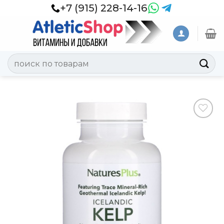
Skip
+7 (915) 228-14-16
to
content
Искать:
Добавить
в
Вишлист