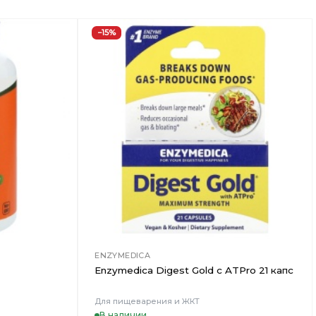
−15%
Добавить
Добавить
в
в
Вишлист
Вишлист
ENZYMEDICA
Enzymedica Digest Gold с ATPro 21 капс
Для пищеварения и ЖКТ
В наличии