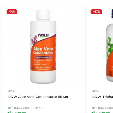
−10%
−47%
Добавить
в
Вишлист
NOW
NOW
NOW Aloe Vera Concentrate 118 мл
NOW Triphal
Для пищеварения и ЖКТ
Для пищевар
В наличии
В наличии