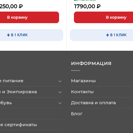
ервоначальная
Текущая
250,00
₽
1790,00
₽
цена
цена:
оставляла
1250,00 ₽.
В корзину
В корзину
350,00 ₽.
В 1 КЛИК
В 1 КЛИК
ИНФОРМАЦИЯ
е питание
Магазины
 и Экипировка
Контакты
Обувь
Доставка и оплата
Блог
е сертификаты