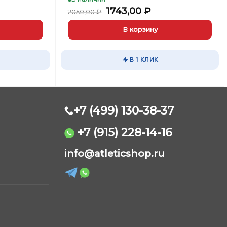
Первоначальная
Текущая
1743,00
₽
2050,00
₽
цена
цена:
составляла
1743,00 ₽.
В корзину
2050,00 ₽.
В 1 КЛИК
+7 (499) 130-38-37
+7 (915) 228-14-16
AtleticShop
info@atleticshop.ru
Обычно отвечаем быстро