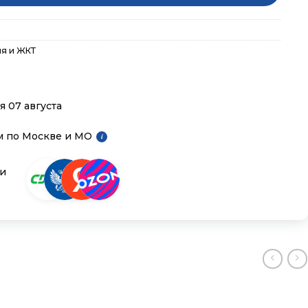
я и ЖКТ
я 07 августа
м по Москве и МО
i
ии