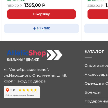
Первоначальная
Текущая
П
1395,00
₽
1
1550,00
₽
2350,00
₽
цена
цена:
составляла
1395,00 ₽.
с
В корзину
1550,00 ₽.
2
В 1 КЛИК
КАТАЛОГ
Спортивно
м. “Октябрьское поле”,
Аксессуары
ул.Народного Ополчения, д. 49,
корп.1, вход со двора.
Одежда и 
Бренды
Подарочны