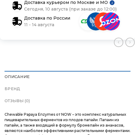
Доставка курьером по Москве и МО
i
Сегодня, 10 августа (при заказе до 12:00)
Контакты
Контакты
Контакты
Доставка по России
11 - 14 августа
Доставка и оплата
Доставка и оплата
Доставка и оплата
Блог
Блог
Блог
ОПИСАНИЕ
БРЕНД
ОТЗЫВЫ (0)
Chewable Papaya Enzymes от NOW – это комплекс натуральных
пищеварительных ферментов из плодов папайи. Папаин из
папайи, а также входящий в формулу бромелайн из ананасов,
являются наиболее эффективными растительными ферментами.