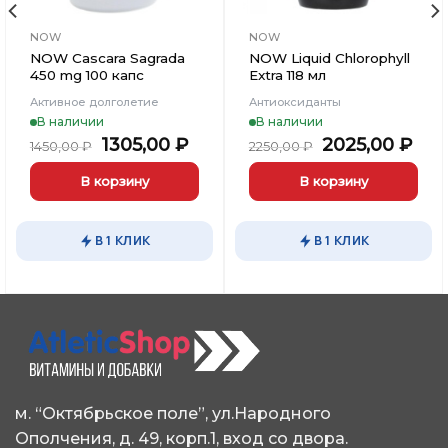
NOW
NOW
NOW Cascara Sagrada
NOW Liquid Chlorophyll
450 mg 100 капс
Extra 118 мл
Активное долголетие
Антиоксиданты
В наличии
В наличии
Первоначальная
Текущая
Первоначал
Тек
1305,00
₽
2025,00
₽
1450,00
₽
2250,00
₽
цена
цена:
цена
цен
составляла
1305,00 ₽.
составляла
202
В корзину
В корзину
1450,00 ₽.
2250,00 ₽.
В 1 КЛИК
В 1 КЛИК
м. “Октябрьское поле”, ул.Народного
Ополчения, д. 49, корп.1, вход со двора.