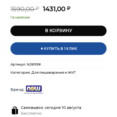
Первоначальная
Текущая
1590,00
1431,00
₽
₽
цена
цена:
1 в наличии
составляла
1431,00 ₽.
1590,00 ₽.
В КОРЗИНУ
КУПИТЬ В 1 КЛИК
×
×
×
Меню
Меню
Меню
Артикул:
N28998
Категория:
Для пищеварения и ЖКТ
Каталог
Каталог
Каталог
Бренды
Бренды
Бренды
Подарочные сертификаты
Подарочные сертификаты
Подарочные сертификаты
Самовывоз: сегодня 10 августа
Бесплатно
Магазины
Магазины
Магазины