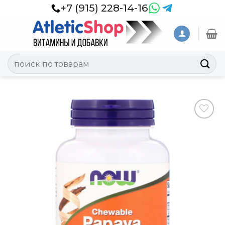
Skip
+7 (915) 228-14-16
to
content
Искать:
Добавить
в
Вишлист