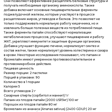
Они позволяют эффективнее расщеплять белковые структуры и
получать необходимые организму аминокислоты. Также
добавка включает основные пищеварительные ферменты
поджелудочной железы, которые участвуют в процессе
расщепления жиров, углеводов и белков. Это позволяет не
только поддерживать нормальную работу кишечника, но и
извлекать больше полезных веществ из потребляемой пищи.
Также ферменты папайи способствуют нормализации
метаболических процессов, улучшают пищеварение и работу
ЖКТ, укрепляют иммунитет и защитные функции организма.
Добавка улучшает функцию печени, нормализует синтез и
состав желчи, также нормализует уровень холестерина и сахара
в крови. Некоторые исследования показывают, что папаин и
бромелайн имеют умеренное противовоспалительное и
противомикробное действия.
Пищевая ценность
Размер порции: 2 пастилки
Порций в упаковке: 90
Количество в 1 порции
Калории 5
Всего углеводов 2 г
Сахарные спирты (сорбитол и маннит) 1 г
Папаин из плодов папайи (2000 USP/мг) 100 мг
Порошок из плодов папайи 80 мг
Бромелаин из ананаса (Ananas sativus) (2400 GDU/г) 20 мг