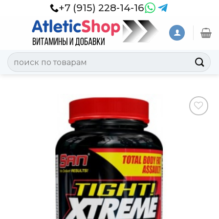
Skip
+7 (915) 228-14-16
to
content
Искать:
Добавить
в
Вишлист