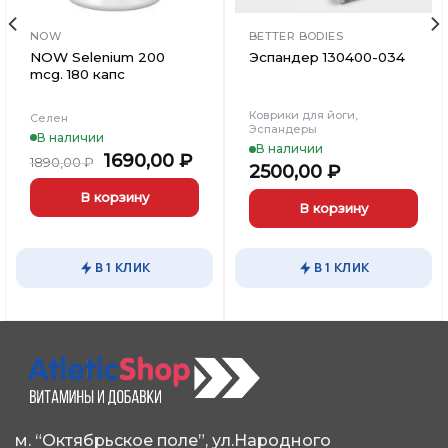
NOW
BETTER BODIES
NOW Selenium 200
Эспандер 130400-034
mcg. 180 капс
Коврики для йоги,
Селен
Эспандеры
В наличии
В наличии
Первоначальная
Текущая
1690,00
₽
1890,00
₽
2500,00
₽
цена
цена:
составляла
1690,00 ₽.
В корзину
В корзину
1890,00 ₽.
В 1 КЛИК
В 1 КЛИК
м. “Октябрьское поле”, ул.Народного