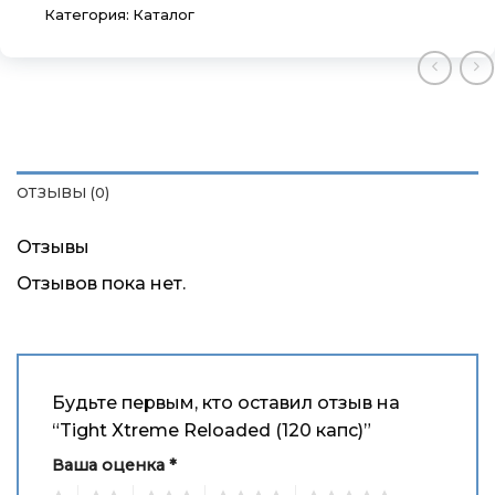
Категория:
Каталог
×
×
×
Меню
Меню
Меню
ОТЗЫВЫ (0)
Каталог
Каталог
Каталог
Отзывы
Бренды
Бренды
Бренды
Отзывов пока нет.
Подарочные сертификаты
Подарочные сертификаты
Подарочные сертификаты
Магазины
Магазины
Магазины
Будьте первым, кто оставил отзыв на
Контакты
Контакты
Контакты
“Tight Xtreme Reloaded (120 капс)”
Ваша оценка
*
Доставка и оплата
Доставка и оплата
Доставка и оплата