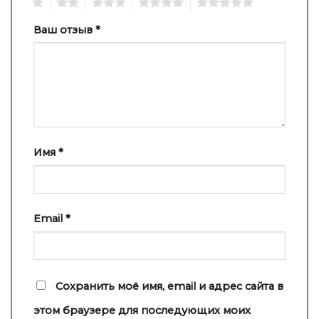
1
2
3
4
5
Ваш отзыв
*
Блог
Блог
Блог
Имя
*
Email
*
Сохранить моё имя, email и адрес сайта в
этом браузере для последующих моих