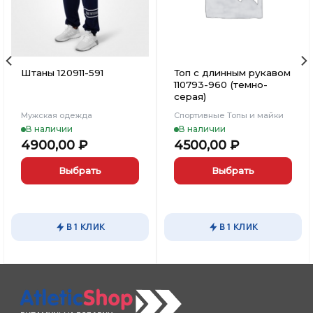
Штаны 120911-591
Топ с длинным рукавом
110793-960 (темно-
серая)
Мужская одежда
Спортивные Топы и майки
В наличии
В наличии
4900,00
₽
4500,00
₽
Выбрать
Выбрать
Этот
Этот
товар
товар
имеет
имеет
В 1 КЛИК
В 1 КЛИК
несколько
несколько
вариаций.
вариаций.
Опции
Опции
можно
можно
выбрать
выбрать
на
на