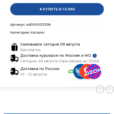
×
×
×
Меню
Меню
Меню
КУПИТЬ В 1 КЛИК
Каталог
Каталог
Каталог
Артикул:
od000003308
Категория:
Каталог
Бренды
Бренды
Бренды
Самовывоз: сегодня 09 августа
Подарочные сертификаты
Подарочные сертификаты
Подарочные сертификаты
Бесплатно
Доставка курьером по Москве и МО
i
Магазины
Магазины
Магазины
Сегодня, 09 августа (при заказе до 12:00)
Доставка по России
Контакты
Контакты
Контакты
10 - 13 августа
Доставка и оплата
Доставка и оплата
Доставка и оплата
Блог
Блог
Блог