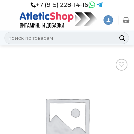
Skip
+7 (915) 228-14-16
to
content
Искать:
Добавить
в
Вишлист