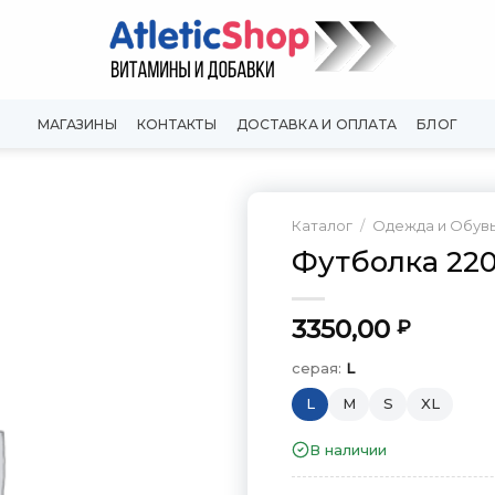
МАГАЗИНЫ
КОНТАКТЫ
ДОСТАВКА И ОПЛАТА
БЛОГ
Каталог
/
Одежда и Обув
Футболка 22
Добавить
в
Вишлист
3350,00
₽
серая:
L
L
M
S
XL
В наличии
серая