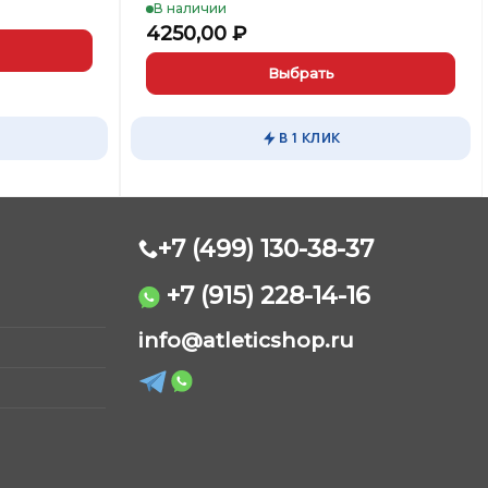
В наличии
4250,00
₽
Выбрать
Этот
товар
В 1 КЛИК
имеет
несколько
вариаций.
Опции
можно
+7 (499) 130-38-37
выбрать
на
+7 (915) 228-14-16
странице
AtleticShop
товара.
info@atleticshop.ru
Обычно отвечаем быстро