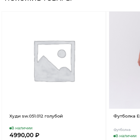
Добавить
в
Вишлист
Худи sw.051.012 голубой
Футболка Es
В наличии
Футболка
4990,00
₽
В наличии