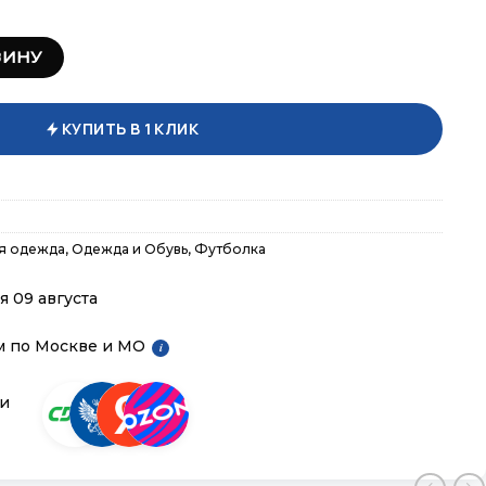
олка 220947-907
ЗИНУ
КУПИТЬ В 1 КЛИК
я одежда
,
Одежда и Обувь
,
Футболка
я 09 августа
м по Москве и МО
i
ии