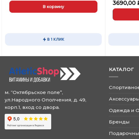
3690,00
В корзину
Этот
товар
имеет
В 1 КЛИК
несколько
вариаций.
Опции
можно
КАТАЛОГ
выбрать
на
странице
Спортивно
товара.
м. “Октябрьское поле”,
Аксессуары
ул.Народного Ополчения, д. 49,
корп.1, вход со двора.
Одежда и 
Бренды
Подарочны