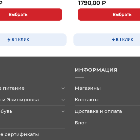
₽
1790,00
₽
Выбрать
Выбрать
Этот
товар
имеет
В 1 КЛИК
В 1 КЛИК
несколько
вариаций.
Опции
можно
ИНФОРМАЦИЯ
выбрать
на
странице
е питание
Магазины
товара.
 и Экипировка
Контакты
Обувь
Доставка и оплата
Блог
е сертификаты