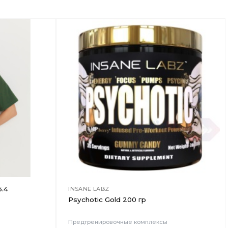
Добавить
Добавить
в
в
Вишлист
Вишлист
.4
INSANE LABZ
Psychotic Gold 200 гр
Предтренировочные комплексы