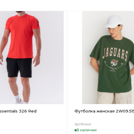
Добавить
в
Вишлист
sentials 326 Red
Футболка женская 2W09.515
Футболки
В наличии