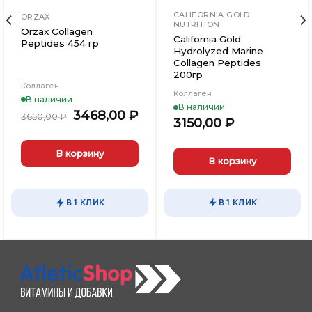
CALIFORNIA GOLD
ORZAX
NUTRITION
Orzax Collagen
California Gold
Peptides 454 гр
Hydrolyzed Marine
Collagen Peptides
200гр
Коллаген
Коллаген
В наличии
В наличии
Первоначальная
Текущая
3468,00
₽
3650,00
₽
3150,00
₽
цена
цена:
составляла
3468,00 ₽.
.
3650,00 ₽.
В корзину
В корзину
В 1 КЛИК
В 1 КЛИК