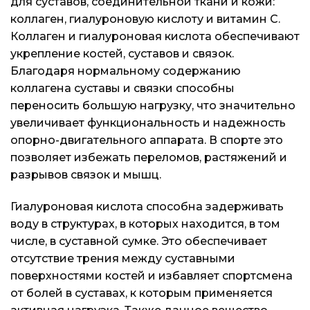
для суставов, соединительной ткани и кожи:
Бренды
Бренды
Бренды
коллаген, гиалуроновую кислоту и витамин С.
Коллаген и гиалуроновая кислота обеспечивают
Подарочные сертификаты
Подарочные сертификаты
Подарочные сертификаты
укрепление костей, суставов и связок.
Благодаря нормальному содержанию
Магазины
Магазины
Магазины
коллагена суставы и связки способны
переносить большую нагрузку, что значительно
Контакты
Контакты
Контакты
увеличивает функциональность и надежность
опорно-двигательного аппарата. В спорте это
Доставка и оплата
Доставка и оплата
Доставка и оплата
позволяет избежать переломов, растяжений и
разрывов связок и мышц.
Блог
Блог
Блог
Гиалуроновая кислота способна задерживать
воду в структурах, в которых находится, в том
числе, в суставной сумке. Это обеспечивает
отсутствие трения между суставными
поверхностями костей и избавляет спортсмена
от болей в суставах, к которым применяется