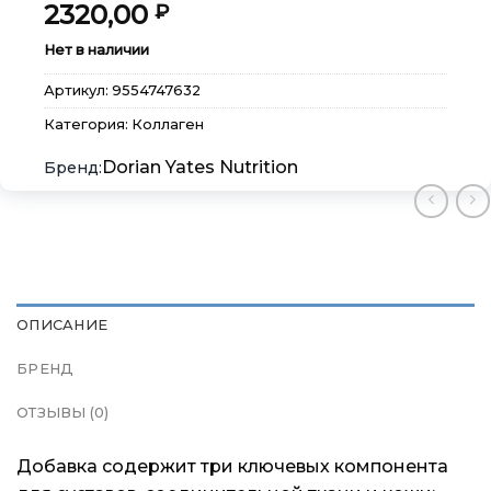
2320,00
₽
Нет в наличии
Артикул:
9554747632
Категория:
Коллаген
Dorian Yates Nutrition
ОПИСАНИЕ
БРЕНД
×
×
×
Меню
Меню
Меню
ОТЗЫВЫ (0)
Каталог
Каталог
Каталог
Добавка содержит три ключевых компонента