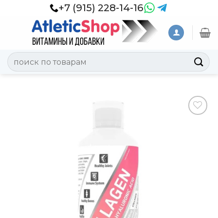
Skip
+7 (915) 228-14-16
to
content
Искать:
Добавить
в
Вишлист