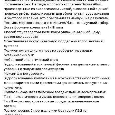
состояние кожи. Пептиды морского коллагена NaturesPlus,
произведенные из экологически чистой, выловленной в дикой
природе рыбы, гидролизованы для облегчения переваривания
и быстрого усвоения, что обеспечивает наилучшие результаты.
Пептиды морского коллагена NaturesPlus — ваш лучший выбор.
Богат формами коллагена I и III типа
Способствует эластичности кожи, увлажнению и общему
состоянию здоровья
Обеспечивает исключительную поддержку волос, ногтей и
суставов
Получен путем дикого улова из свободно плавающих
океанических рыб
Небольшой экологический след
Гидролизованный и усиленный ферментами для максимального
усвоения и получения преимуществ
Максимальное усвоение
Гидролизованный коллаген из высококачественного источника
с пищеварительными ферментами для оптимального усвоения
коллагена.
Коллаген оказывает полезное воздействие на весь организм:
Тип I — эластичность и увлажненность кожи, здоровье волос
Тип III — суставы, кровеносные сосуды, жизненно-важные
органы
Размер порции: 2 мерных ложки без горки (12,2 гр)