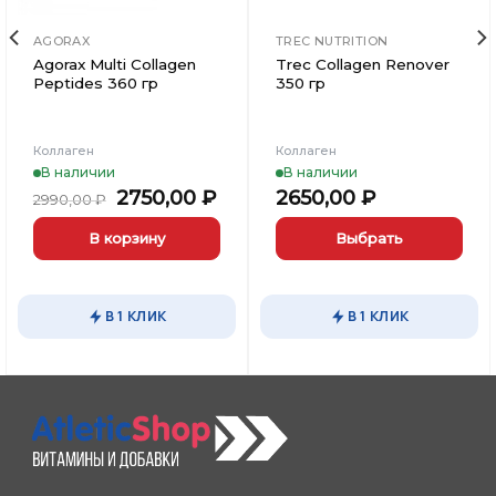
AGORAX
TREC NUTRITION
Agorax Multi Collagen
Trec Collagen Renover
Peptides 360 гр
350 гр
Коллаген
Коллаген
В наличии
В наличии
ьная
кущая
Первоначальная
Текущая
2750,00
₽
2650,00
₽
2990,00
₽
а:
цена
цена:
5,00 ₽.
составляла
2750,00 ₽.
В корзину
Выбрать
2990,00 ₽.
Этот
товар
В 1 КЛИК
В 1 КЛИК
имеет
несколько
вариаций.
Опции
можно
выбрать
на
странице