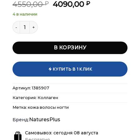
Первоначальная
Текущая
4550,00
4090,00
₽
₽
цена
цена:
4 в наличии
составляла
4090,00 ₽.
Количество товара NaturesPlus Marine Collagen Pept
4550,00 ₽.
В КОРЗИНУ
КУПИТЬ В 1 КЛИК
×
×
×
Меню
Меню
Меню
Артикул:
1385907
Каталог
Каталог
Каталог
Категория:
Коллаген
Метка:
кожа волосы ногти
Бренды
Бренды
Бренды
NaturesPlus
Подарочные сертификаты
Подарочные сертификаты
Подарочные сертификаты
Самовывоз: сегодня 08 августа
Бесплатно