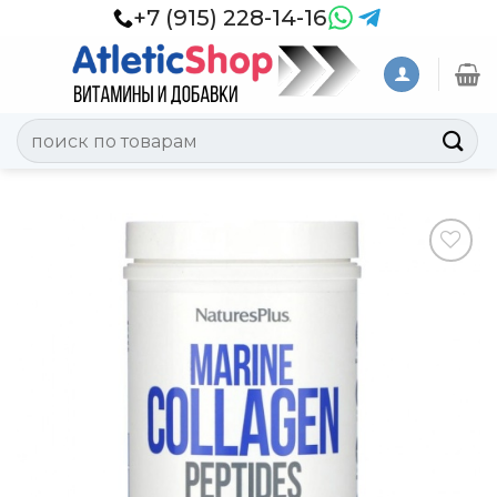
Skip
+7 (915) 228-14-16
to
content
Искать:
Добавить
в
Вишлист