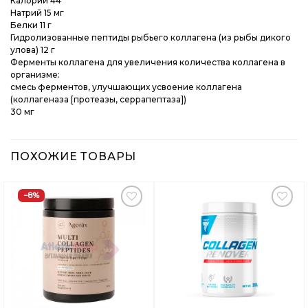
Калории 44
Натрий 15 мг
Белки 11 г
Гидролизованные пептиды рыбьего коллагена (из рыбы дикого
улова) 12 г
Ферменты коллагена для увеличения количества коллагена в
организме:
смесь ферментов, улучшающих усвоение коллагена
(коллагеназа [протеазы, серрапептаза])
30 мг
ПОХОЖИЕ ТОВАРЫ
−8%
Добавить
Добавить
в
в
Вишлист
Вишлист