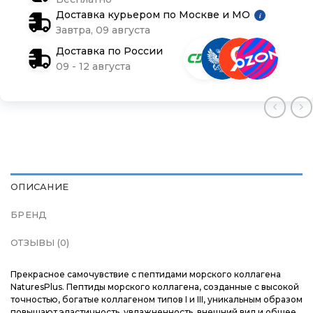
Магазины
Магазины
Магазины
Доставка курьером по Москве и МО
i
Завтра, 09 августа
Контакты
Контакты
Контакты
Доставка по России
09 - 12 августа
Доставка и оплата
Доставка и оплата
Доставка и оплата
Блог
Блог
Блог
ОПИСАНИЕ
БРЕНД
ОТЗЫВЫ (0)
Прекрасное самочувствие с пептидами морского коллагена
NaturesPlus. Пептиды морского коллагена, созданные с высокой
точностью, богатые коллагеном типов I и III, уникальным образом
повышают эластичность, увлажненность, внешний вид и общее